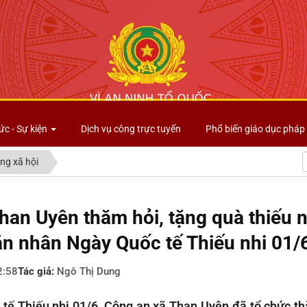
Công an tỉnh Lai Châu
ức - Sự kiện
Dịch vụ công trực tuyến
Phổ biến giáo dục pháp 
ng xã hội
han Uyên thăm hỏi, tặng quà thiếu 
n nhân Ngày Quốc tế Thiếu nhi 01/
2:58
Tác giả:
Ngô Thị Dung
tế Thiếu nhi 01/6, Công an xã Than Uyên đã tổ chức th