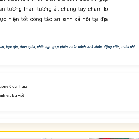
hần tương thân tương ái, chung tay chăm lo
ực hiện tốt công tác an sinh xã hội tại địa
 an
,
học tập
,
than uyên
,
nhân dịp
,
góp phần
,
hoàn cảnh
,
khó khăn
,
động viên
,
thiếu nhi
 trong 0 đánh giá
ánh giá bài viết