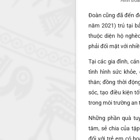
Hình Đoà
Đoàn cũng đã đến độ
năm 2021) trú tại 
thuộc diện hộ nghè
phải đối mặt với nhi
Tại các gia đình, cá
tình hình sức khỏe,
thân; đồng thời độn
sóc, tạo điều kiện t
trong môi trường an 
Những phần quà tuy
tâm, sẻ chia của tậ
đối với trẻ em có h