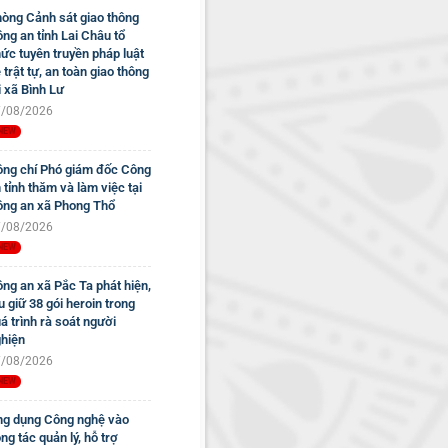
òng Cảnh sát giao thông
ng an tỉnh Lai Châu tổ
ức tuyên truyền pháp luật
 trật tự, an toàn giao thông
i xã Bình Lư
/08/2026
ng chí Phó giám đốc Công
 tỉnh thăm và làm việc tại
ng an xã Phong Thổ
/08/2026
ng an xã Pắc Ta phát hiện,
u giữ 38 gói heroin trong
á trình rà soát người
hiện
/08/2026
g dụng Công nghệ vào
ng tác quản lý, hỗ trợ