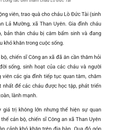
n công tác đến thăm cháu Lò Đức Tài
ng viên, trao quà cho cháu Lò Đức Tài (sinh
bản Lả Mường, xã Than Uyên. Gia đình cháu
o, bản thân cháu bị câm bẩm sinh và đang
ều khó khăn trong cuộc sống.
n bộ, chiến sĩ Công an xã đã ân cần thăm hỏi
 đời sống, sinh hoạt của các cháu và người
g viên các gia đình tiếp tục quan tâm, chăm
ốt nhất để các cháu được học tập, phát triển
toàn, lành mạnh.
 giá trị không lớn nhưng thể hiện sự quan
p thể cán bộ, chiến sĩ Công an xã Than Uyên
oàn cảnh khó khăn trên địa bàn. Qua đó góp