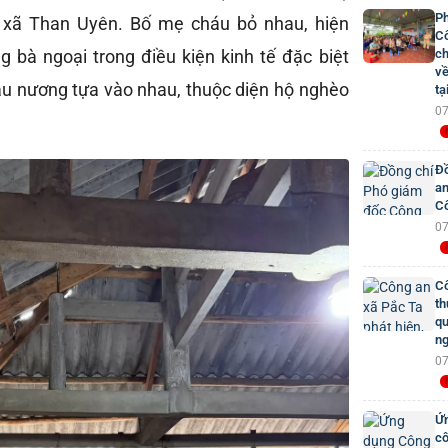
Ph
, xã Than Uyên. Bố mẹ cháu bỏ nhau, hiện
Cô
 bà ngoại trong điều kiện kinh tế đặc biệt
ch
về
áu nương tựa vào nhau, thuộc diện hộ nghèo
tạ
07
Đồ
an
Cô
07
Cô
th
qu
ng
07
Ứn
cô