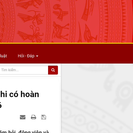
luật
Hỏi - Đáp
nhi có hoàn
6
ăm hỏi, động viên và