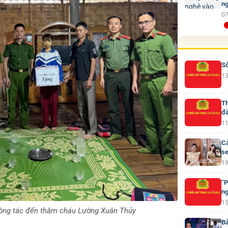
ng
07
Số
13
Th
đà
11
Cả
se
19
“P
ng
15
ông tác đến thăm cháu Lường Xuân Thủy
Bả