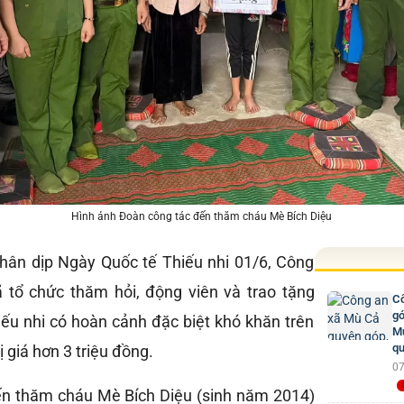
Hình ảnh Đoàn công tác đến thăm cháu Mè Bích Diệu
hân dịp Ngày Quốc tế Thiếu nhi 01/6, Công
 tổ chức thăm hỏi, động viên và trao tặng
Cô
gó
iếu nhi có hoàn cảnh đặc biệt khó khăn trên
Mư
qu
ị giá hơn 3 triệu đồng.
07
ến thăm cháu Mè Bích Diệu (sinh năm 2014)