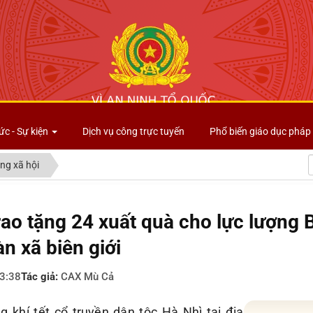
Công an tỉnh Lai Châu
ức - Sự kiện
Dịch vụ công trực tuyến
Phổ biến giáo dục pháp 
ng xã hội
rao tặng 24 xuất quà cho lực lượng
àn xã biên giới
3:38
Tác giả:
CAX Mù Cả
 khí tết cổ truyền dân tộc Hà Nhì tại địa