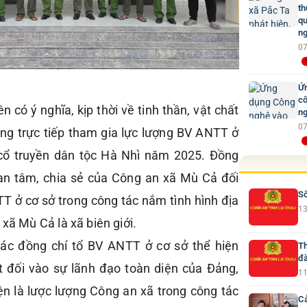
th
qu
ng
07
Ứn
cô
n có ý nghĩa, kịp thời về tinh thần, vật chất
ng
07
ng trực tiếp tham gia lực lượng BV ANTT ở
t cổ truyền dân tộc Hà Nhì năm 2025. Đồng
uan tâm, chia sẻ của Công an xã Mù Cả đối
Số
TT ở cơ sở trong công tác nắm tình hình địa
13
 xã Mù Cả là xã biên giới.
các đồng chí tổ BV ANTT ở cơ sở thể hiện
Th
đà
t đối vào sự lãnh đạo toàn diện của Đảng,
11
n là lược lượng Công an xã trong công tác
Cả