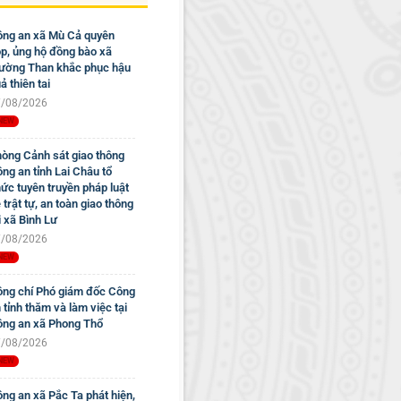
ng an xã Mù Cả quyên
p, ủng hộ đồng bào xã
ờng Than khắc phục hậu
ả thiên tai
/08/2026
òng Cảnh sát giao thông
ng an tỉnh Lai Châu tổ
ức tuyên truyền pháp luật
 trật tự, an toàn giao thông
i xã Bình Lư
/08/2026
ng chí Phó giám đốc Công
 tỉnh thăm và làm việc tại
ng an xã Phong Thổ
/08/2026
ng an xã Pắc Ta phát hiện,