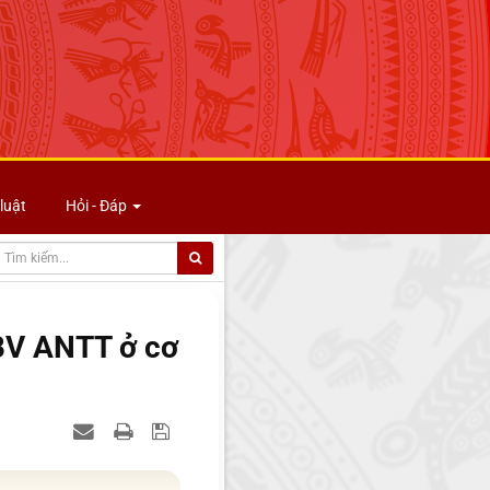
luật
Hỏi - Đáp
 BV ANTT ở cơ