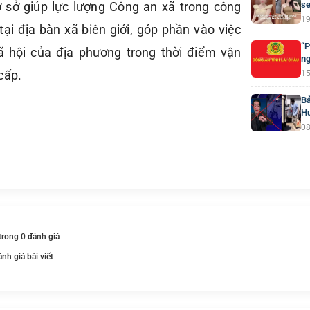
ơ sở giúp lực lượng Công an xã trong công
se
19
i địa bàn xã biên giới, góp phần vào việc
“P
xã hội của địa phương trong thời điểm vận
ng
cấp.
15
Bả
H
08
 trong 0 đánh giá
ánh giá bài viết