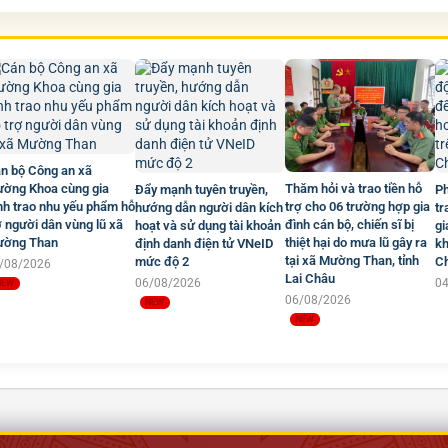
n bộ Công an xã
Thăm hỏi và trao tiền hỗ
ờng Khoa cùng gia
Đẩy mạnh tuyên truyền,
Ph
trợ cho 06 trường hợp gia
nh trao nhu yếu phẩm hỗ
hướng dẫn người dân kích
tr
đình cán bộ, chiến sĩ bị
ợ người dân vùng lũ xã
hoạt và sử dụng tài khoản
gi
thiệt hại do mưa lũ gây ra
ờng Than
định danh điện tử VNeID
kh
tại xã Mường Than, tỉnh
mức độ 2
C
/08/2026
Lai Châu
06/08/2026
0
06/08/2026