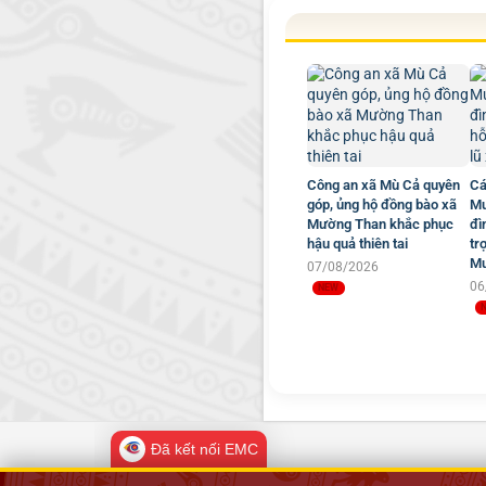
Công an xã Mù Cả quyên
Cá
góp, ủng hộ đồng bào xã
Mư
Mường Than khắc phục
đì
hậu quả thiên tai
tr
Mư
07/08/2026
06
Đã kết nối EMC