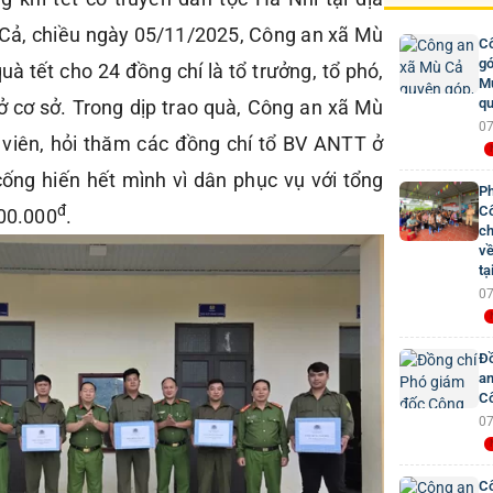
 Cả, chiều ngày 05/11/2025, Công an xã Mù
Cô
gó
uà tết cho 24 đồng chí là tổ trưởng, tổ phó,
Mư
qu
ở cơ sở. Trong dịp trao quà, Công an xã Mù
07
 viên, hỏi thăm các đồng chí tổ BV ANTT ở
 cống hiến hết mình vì dân phục vụ với tổng
Ph
đ
Cô
000.000
.
ch
về
tạ
07
Đồ
an
Cô
07
Cô