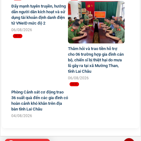
Than khắc phục hậu quả thiên
Khoa cùng gia đình trao nhu
tai
yếu phẩm hỗ trợ người dân
vùng lũ xã Mường Than
07/08/2026
06/08/2026
Đẩy mạnh tuyên truyền, hướng
dẫn người dân kích hoạt và sử
dụng tài khoản định danh điện
tử VNeID mức độ 2
06/08/2026
Thăm hỏi và trao tiền hỗ trợ
cho 06 trường hợp gia đình cán
bộ, chiến sĩ bị thiệt hại do mưa
lũ gây ra tại xã Mường Than,
tỉnh Lai Châu
06/08/2026