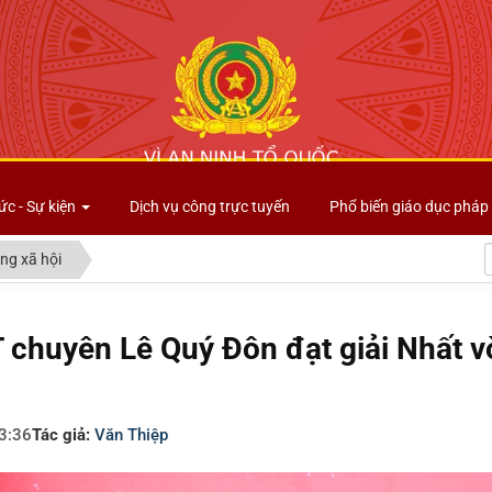
Công an tỉnh Lai Châu
ức - Sự kiện
Dịch vụ công trực tuyến
Phổ biến giáo dục pháp 
ng xã hội
chuyên Lê Quý Đôn đạt giải Nhất vò
3:36
Tác giả:
Văn Thiệp