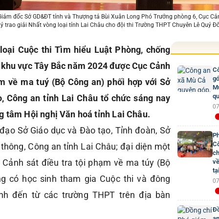
iám đốc Sở GD&ĐT tỉnh và Thượng tá Bùi Xuân Long Phó Trưởng phòng 6, Cục Cảnh
uý trao giải Nhất vòng loại tỉnh Lai Châu cho đội thi Trường THPT Chuyên Lê Quý Đ
 loại Cuộc thi Tìm hiểu Luật Phòng, chống
h khu vực Tây Bắc năm 2024 được Cục Cảnh
Cô
gó
ạm về ma tuý (Bộ Công an) phối hợp với Sở
Mư
qu
o, Công an tỉnh Lai Châu tổ chức sáng nay
07
g tâm Hội nghị Văn hoá tỉnh Lai Châu.
 đạo Sở Giáo dục và Đào tạo, Tỉnh đoàn, Sở
Ph
Cô
 thông, Công an tỉnh Lai Châu; đại diện một
ch
 Cảnh sát điều tra tội phạm về ma túy (Bộ
về
tạ
ng có học sinh tham gia Cuộc thi và đông
07
nh đến từ các trường THPT trên địa bàn
Đồ
an