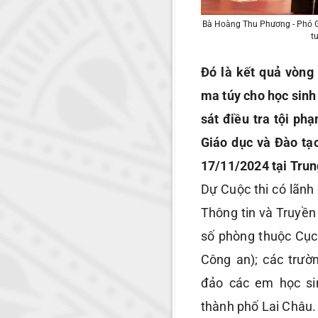
Bà Hoàng Thu Phương - Phó G
t
Đó là kết quả vòng
ma túy cho học sin
sát điều tra tội ph
Giáo dục và Đào tạ
17/11/2024 tại Trun
Dự Cuộc thi có lãnh
Thông tin và Truyền
số phòng thuộc Cục
Công an); các trườ
đảo các em học si
thành phố Lai Châu.