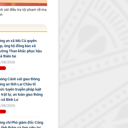
 sát điều tra tội phạm về ma
ôn
ng an xã Mù Cả quyên
p, ủng hộ đồng bào xã
ờng Than khắc phục hậu
ả thiên tai
/08/2026
òng Cảnh sát giao thông
ng an tỉnh Lai Châu tổ
ức tuyên truyền pháp luật
 trật tự, an toàn giao thông
i xã Bình Lư
/08/2026
ng chí Phó giám đốc Công
 tỉnh thăm và làm việc tại