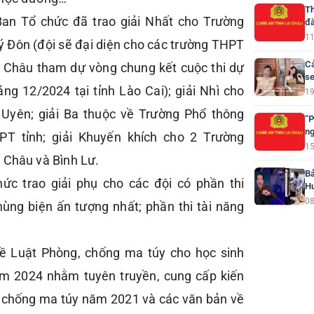
Th
 Ban Tổ chức đã trao giải Nhất cho Trường
đà
11
 Đôn (đội sẽ đại diện cho các trường THPT
Cả
ai Châu tham dự vòng chung kết cuộc thi dự
se
áng 12/2024 tại tỉnh Lào Cai); giải Nhì cho
19
Uyên; giải Ba thuộc về Trường Phổ thông
“P
ng
PT tỉnh; giải Khuyến khích cho 2 Trường
15
 Châu và Bình Lư.
Bả
hức trao giải phụ cho các đội có phần thi
H
08
hùng biện ấn tượng nhất; phần thi tài năng
về Luật Phòng, chống ma túy cho học sinh
m 2024 nhằm tuyên truyền, cung cấp kiến
, chống ma túy năm 2021 và các văn bản về