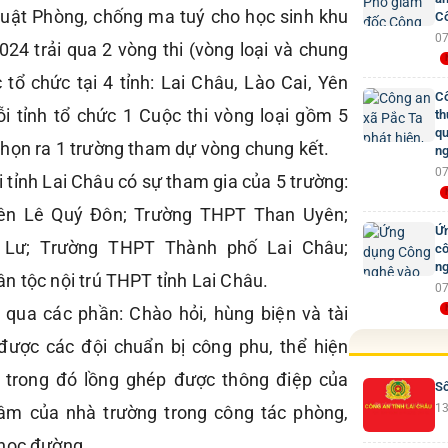
Luật Phòng, chống ma tuý cho học sinh khu
Cô
07
24 trải qua 2 vòng thi (vòng loại và chung
 tổ chức tại 4 tỉnh: Lai Châu, Lào Cai, Yên
Cô
i tỉnh tổ chức 1 Cuộc thi vòng loại gồm 5
th
qu
họn ra 1 trường tham dự vòng chung kết.
ng
07
ại tỉnh Lai Châu có sự tham gia của 5 trường:
n Lê Quý Đôn; Trường THPT Than Uyên;
Ứn
 Lư; Trường THPT Thành phố Lai Châu;
cô
ng
n tộc nội trú THPT tỉnh Lai Châu.
07
ải qua các phần: Chào hỏi, hùng biện và tài
 được các đội chuẩn bị công phu, thể hiện
, trong đó lồng ghép được thông điệp của
Số
13
tâm của nhà trường trong công tác phòng,
 học đường…