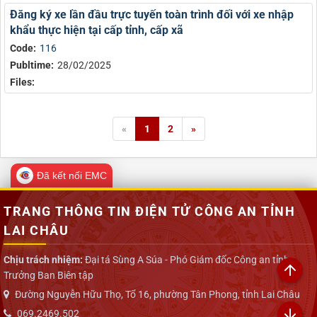
Đăng ký xe lần đầu trực tuyến toàn trình đối với xe nhập
khẩu thực hiện tại cấp tỉnh, cấp xã
Code:
116
Publtime:
28/02/2025
Files:
«
1
2
»
Đã kết nối EMC
TRANG THÔNG TIN ĐIỆN TỬ CÔNG AN TỈNH
LAI CHÂU
Chịu trách nhiệm:
Đại tá Sùng A Súa - Phó Giám đốc Công an tỉnh -
Trưởng Ban Biên tập
Đường Nguyễn Hữu Thọ, Tổ 16, phường Tân Phong, tỉnh Lai Châu
069.2469.502