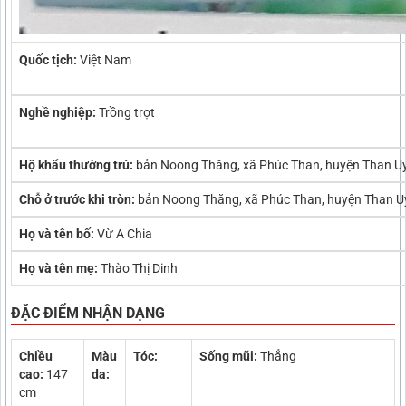
Quốc tịch:
Việt Nam
Nghề nghiệp:
Trồng trọt
Hộ khẩu thường trú:
bản Noong Thăng, xã Phúc Than, huyện Than Uy
Chỗ ở trước khi tròn:
bản Noong Thăng, xã Phúc Than, huyện Than Uy
Họ và tên bố:
Vừ A Chia
Họ và tên mẹ:
Thào Thị Dinh
ĐẶC ĐIỂM NHẬN DẠNG
Chiều
Màu
Tóc:
Sống mũi:
Thẳng
cao:
147
da:
cm