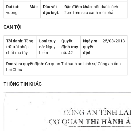
Dái tai:
Mắt:
Dấu vết
Đặc điểm khác:
nốt duồi cách
vuông
đặc biệt:
2cm trên sau cánh mũi phải
CAN TỘI
Tội danh:
Tàng
Loại truy
Quyết
Ngày ra
25/08/2013
trữ trái phép
nã:
Nguy
định truy
quyết
chất ma túy
hiểm
nã:
42
định
Đơn vị ra quyết định:
Cơ quan Thi hành án hình sự Công an tỉnh
Lai Châu
THÔNG TIN KHÁC