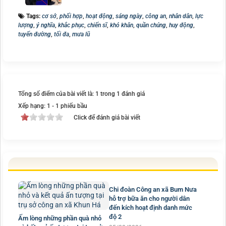
Tags:
cơ sở
,
phối hợp
,
hoạt động
,
sáng ngày
,
công an
,
nhân dân
,
lực
lượng
,
ý nghĩa
,
khắc phục
,
chiến sĩ
,
khó khăn
,
quần chúng
,
huy động
,
tuyến đường
,
tối đa
,
mưa lũ
Tổng số điểm của bài viết là: 1 trong 1 đánh giá
Xếp hạng:
1
-
1
phiếu bầu
Click để đánh giá bài viết
Chi đoàn Công an xã Bum Nưa
hỗ trợ bữa ăn cho người dân
đến kích hoạt định danh mức
độ 2
Ấm lòng những phần quà nhỏ