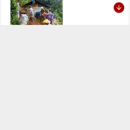
Công an xã Dào San kịp thời hỗ
trợ người dân khắc phục hậu
quả sạt lở đất sau mưa lớn,
29/07/2026
Đã kết nối EMC
TRANG THÔNG TIN ĐIỆN TỬ CÔNG AN TỈNH
LAI CHÂU
Chịu trách nhiệm:
Đại tá Sùng A Súa - Phó Giám đốc Công an tỉnh -
Trưởng Ban Biên tập