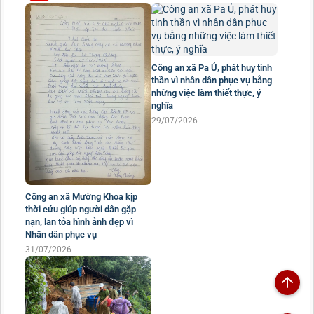
hỗ trợ bữa ăn cho người dân
đến kích hoạt định danh mức
độ 2
05/08/2026
Công an xã Pa Ủ, phát huy tinh
thần vì nhân dân phục vụ bằng
những việc làm thiết thực, ý
nghĩa
29/07/2026
Công an xã Mường Khoa kịp
thời cứu giúp người dân gặp
nạn, lan tỏa hình ảnh đẹp vì
Nhân dân phục vụ
31/07/2026