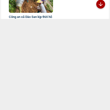
Công an xã Dào San kịp thời hỗ
trợ người dân khắc phục hậu
quả sạt lở đất sau mưa lớn,
29/07/2026
Đã kết nối EMC
TRANG THÔNG TIN ĐIỆN TỬ CÔNG AN TỈNH
LAI CHÂU
Chịu trách nhiệm:
Đại tá Sùng A Súa - Phó Giám đốc Công an tỉnh -
Trưởng Ban Biên tập