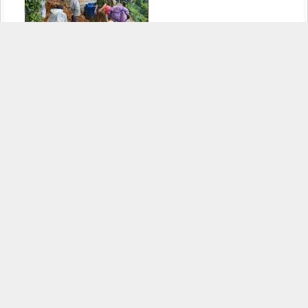
Công an xã Dào San kịp thời hỗ
trợ người dân khắc phục hậu
quả sạt lở đất sau mưa lớn,
29/07/2026
Đã kết nối EMC
TRANG THÔNG TIN ĐIỆN TỬ CÔNG AN TỈNH
LAI CHÂU
Chịu trách nhiệm:
Đại tá Sùng A Súa - Phó Giám đốc Công an tỉnh -
Trưởng Ban Biên tập
Đường Nguyễn Hữu Thọ, Tổ 16, phường Tân Phong, tỉnh Lai Châu
069.2469.502