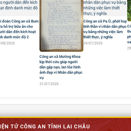
i đoàn Công an xã Bum
Công an xã Pa Ủ, phát huy
Cô
a hỗ trợ bữa ăn cho
tinh thần vì nhân dân phục
th
ười dân đến kích hoạt
vụ bằng những việc làm
ph
nh danh mức độ 2
thiết thực, ý nghĩa
sa
/08/2026
29/07/2026
2
Công an xã Mường Khoa
kịp thời cứu giúp người
dân gặp nạn, lan tỏa hình
ảnh đẹp vì Nhân dân phục
vụ
31/07/2026
IỆN TỬ CÔNG AN TỈNH LAI CHÂU