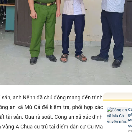
ài sản, anh Nếnh đã chủ động mang đến trình
ông an xã Mù Cả để kiểm tra, phối hợp xác
Cô
gó
ất tài sản. Qua rà soát, Công an xã xác định
Mư
qu
nh Vàng A Chua cư trú tại điểm dân cư Cu Ma
07