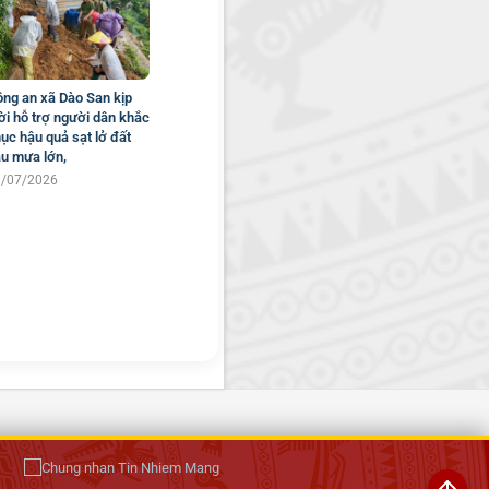
ng an xã Dào San kịp
ời hỗ trợ người dân khắc
ục hậu quả sạt lở đất
u mưa lớn,
9/07/2026