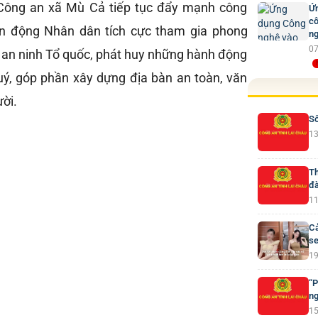
, Công an xã Mù Cả tiếp tục đẩy mạnh công
Ứn
cô
vận động Nhân dân tích cực tham gia phong
ng
07
ệ an ninh Tổ quốc, phát huy những hành động
uý, góp phần xây dựng địa bàn an toàn, văn
ười.
Số
13
Th
đà
11
Cả
se
19
“P
ng
15