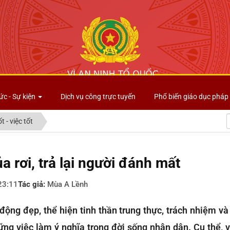
Công an tỉnh Lai Châu
ức - Sự kiện
Dịch vụ công trực tuyến
Phổ biến giáo dục pháp 
t - việc tốt
 rơi, trả lại người đánh mất
23:11
Tác giả:
Mùa A Lềnh
ộng đẹp, thể hiện tinh thần trung thực, trách nhiệm và
ững việc làm ý nghĩa trong đời sống nhân dân. Cụ thể, 