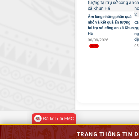
Ấm lòng những phần quà
nhỏ và kết quả ấn tượng
Ch
tại trụ sở công an xã Khun
Nư
Há
ng
đị
06/08/2026
05
Đã kết nối EMC
TRANG THÔNG TIN Đ