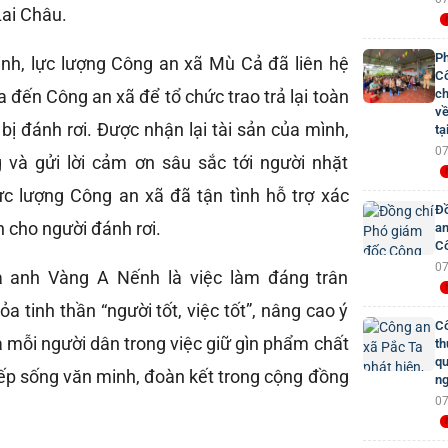
Lai Châu.
Ph
nh, lực lượng Công an xã Mù Cả đã liên hệ
Cô
đến Công an xã để tổ chức trao trả lại toàn
ch
về
 bị đánh rơi. Được nhận lại tài sản của mình,
tạ
07
 và gửi lời cảm ơn sâu sắc tới người nhặt
ực lượng Công an xã đã tận tình hỗ trợ xác
Đồ
ản cho người đánh rơi.
an
Cô
07
 anh Vàng A Nếnh là việc làm đáng trân
ỏa tinh thần “người tốt, việc tốt”, nâng cao ý
Cô
 mỗi người dân trong việc giữ gìn phẩm chất
th
qu
ếp sống văn minh, đoàn kết trong cộng đồng
ng
07