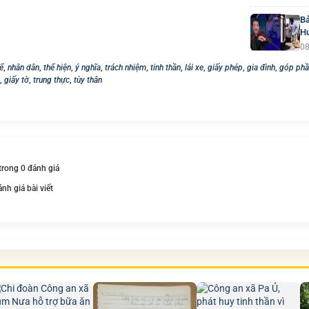
Bả
H
08
ể
,
nhân dân
,
thể hiện
,
ý nghĩa
,
trách nhiệm
,
tinh thần
,
lái xe
,
giấy phép
,
gia đình
,
góp phầ
,
giấy tờ
,
trung thực
,
tùy thân
 trong 0 đánh giá
ánh giá bài viết