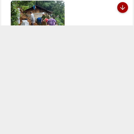
Công an xã Dào San kịp thời hỗ
trợ người dân khắc phục hậu
quả sạt lở đất sau mưa lớn,
29/07/2026
Đã kết nối EMC
TRANG THÔNG TIN ĐIỆN TỬ CÔNG AN TỈNH
LAI CHÂU
Chịu trách nhiệm:
Đại tá Sùng A Súa - Phó Giám đốc Công an tỉnh -
Trưởng Ban Biên tập