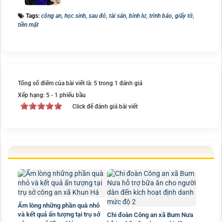
Tags:
công an
,
học sinh
,
sau đó
,
tài sản
,
bình lư
,
trình báo
,
giấy tờ
,
tiền mặt
Tổng số điểm của bài viết là: 5 trong 1 đánh giá
Xếp hạng:
5
-
1
phiếu bầu
Click để đánh giá bài viết
Ấm lòng những phần quà nhỏ
và kết quả ấn tượng tại trụ sở
Chi đoàn Công an xã Bum Nưa