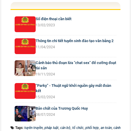
Số điện thoại cần biết
13/02/2023
Thông tin chi tiết tuyển sinh đào tạo văn bằng 2
11/04/2024
Cảnh báo thủ đoạn lừa "chat sex" để cưỡng đoạt
tài sản
19/11/2024
“Parky” - Thuật ngữ khởi nguồn gây mất đoàn
kết
15/02/2024
Bản chất của Trương Quốc Huy
08/07/2024
Tags:
tuyên truyền
,
pháp luật
,
cán bộ
,
tổ chức
,
phối hợp
,
an toàn
,
cảnh