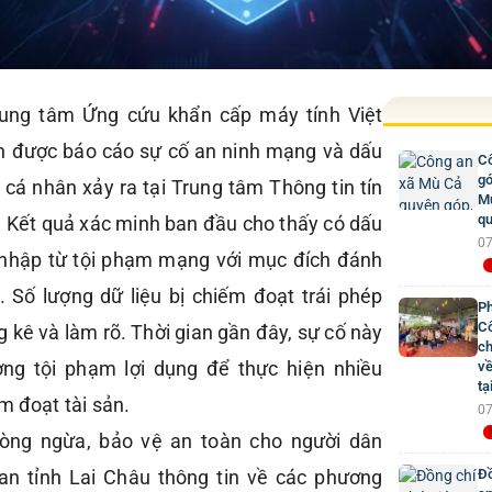
rung tâm Ứng cứu khẩn cấp máy tính Việt
 được báo cáo sự cố an ninh mạng và dấu
Cô
gó
 cá nhân xảy ra tại Trung tâm Thông tin tín
Mư
qu
. Kết quả xác minh ban đầu cho thấy có dấu
07
 nhập từ tội phạm mạng với mục đích đánh
. Số lượng dữ liệu bị chiếm đoạt trái phép
Ph
Cô
 kê và làm rõ. Thời gian gần đây, sự cố này
ch
ợng tội phạm lợi dụng để thực hiện nhiều
về
tạ
m đoạt tài sản.
07
ng ngừa, bảo vệ an toàn cho người dân
 an tỉnh Lai Châu thông tin về các phương
Đồ