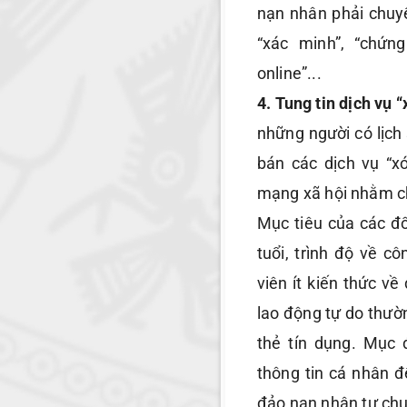
nạn nhân phải chuyể
“xác minh”, “chứn
online”...
4. Tung tin dịch vụ 
những người có lịch 
bán các dịch vụ “x
mạng xã hội nhằm ch
Mục tiêu của các đ
tuổi, trình độ về c
viên ít kiến thức v
lao động tự do thườ
thẻ tín dụng. Mục 
thông tin cá nhân đ
đảo nạn nhân tự chu