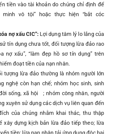
n tiền vào tài khoản do chúng chỉ định để
g minh vô tội” hoặc thực hiện “bắt cóc
“xóa nợ xấu CIC”:
Lợi dụng tâm lý lo lắng của
sử tín dụng chưa tốt, đối tượng lừa đảo rao
óa nợ xấu”, “làm đẹp hồ sơ tín dụng” trên
iếm đoạt tiền của nạn nhân.
ối tượng lừa đảo thường là nhóm người lớn
ông nghệ còn hạn chế; nhóm học sinh, sinh
ề đời sống, xã hội ; nhóm công nhân, người
ng xuyên sử dụng các dịch vụ liên quan đến
đích của chúng nhằm khai thác, thu thập
ể xây dựng kịch bản lừa đảo tiếp theo; lừa
yển tiền; lừa nạn nhân tải ứng dụng độc hại