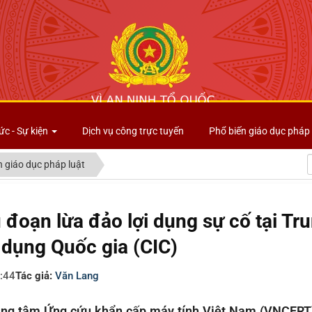
Công an tỉnh Lai Châu
ức - Sự kiện
Dịch vụ công trực tuyến
Phổ biến giáo dục pháp 
n giáo dục pháp luật
 đoạn lừa đảo lợi dụng sự cố tại Tr
n dụng Quốc gia (CIC)
:44
Tác giả:
Văn Lang
ung tâm Ứng cứu khẩn cấp máy tính Việt Nam (VNCERT