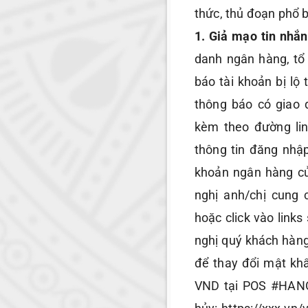
thức, thủ đoạn phổ b
1. Giả mạo tin nhắn
danh ngân hàng, tổ
báo tài khoản bị lộ
thông báo có giao 
kèm theo đường li
thông tin đăng nhậ
khoản ngân hàng củ
nghị anh/chị cung 
hoặc click vào links
nghị quý khách hàng
để thay đổi mật kh
VND tại POS #HANO