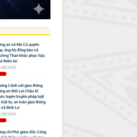
ng an xã Mù Cả quyên
p, ủng hộ đồng bào xã
ờng Than khắc phục hậu
ả thiên tai
/08/2026
òng Cảnh sát giao thông
ng an tỉnh Lai Châu tổ
ức tuyên truyền pháp luật
 trật tự, an toàn giao thông
i xã Bình Lư
/08/2026
ng chí Phó giám đốc Công