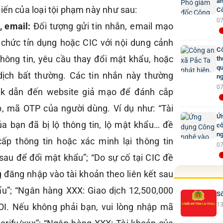
an
iến của loại tội phạm này như sau:
Cô
07
, email:
Đối tượng gửi tin nhắn, email mạo
 chức tín dụng hoặc CIC với nội dung cảnh
Cô
 thông tin, yêu cầu thay đổi mật khẩu, hoặc
th
qu
dịch bất thường. Các tin nhắn này thường
ng
07
nk dẫn đến website giả mạo để đánh cắp
p, mã OTP của người dùng. Ví dụ như: “Tài
Ứn
a bạn đã bị lộ thông tin, lộ mật khẩu… đề
cô
ng
cấp thông tin hoặc xác minh lại thông tin
07
 sau để đổi mật khẩu”; “Do sự cố tại CIC đề
 đăng nhập vào tài khoản theo liên kết sau
ẩu”; “Ngân hàng XXX: Giao dịch 12,500,000
Số
13
I. Nếu không phải bạn, vui lòng nhập mã