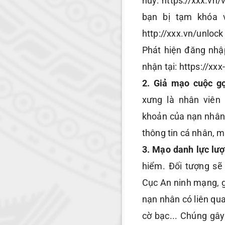
hủy: https://xxx.vn
bạn bị tạm khóa v
http://xxx.vn/unloc
Phát hiện đăng nhậ
nhận tại: https://x
2. Giả mạo cuộc gọ
xưng là nhân viên
khoản của nạn nhân
thông tin cá nhân, m
3. Mạo danh lực lư
hiểm. Đối tượng sẽ
Cục An ninh mạng, g
nạn nhân có liên qu
cờ bạc... Chúng gây