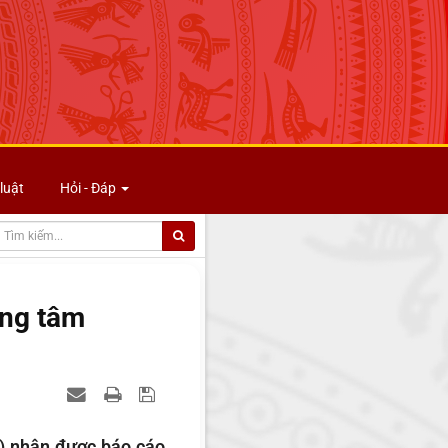
luật
Hỏi - Đáp
ung tâm
) nhận được báo cáo