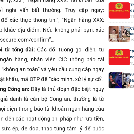
/verify/xxx”; “Ngân hàng XXX: Tài khoản của
Th
ì nghi vấn bất thường. Truy cập ngay:
đà
11
k để xác thực thông tin.”; “Ngân hàng XXX:
Cả
p khác địa điểm. Nếu không phải bạn, xác
se
xx-secure.com/confirm”…
19
i từ tổng đài:
Các đối tượng gọi điện, tự
“P
ng
 ngân hàng, nhân viên CIC thông báo tài
15
 “không an toàn” và yêu cầu cung cấp ngay
Bả
ật khẩu, mã OTP để “xác minh, xử lý sự cố”.
H
08
ợng Công an:
Đây là thủ đoạn đặc biệt nguy
 giả danh là cán bộ Công an, thường là từ
ọi điện thông báo tài khoản ngân hàng của
an đến các hoạt động phi pháp như rửa tiền,
 sức ép, đe dọa, thao túng tâm lý để buộc