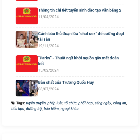
Thông tin chi tiết tuyển sinh đào tạo văn bằng 2
11/04/2024
Cảnh báo thủ đoạn lừa "chat sex" để cưỡng đoạt
tài sản
19/11/2024
“Parky” - Thuật ngữ khởi nguồn gây mất đoàn
kết
15/02/2024
Bản chất của Trương Quốc Huy
08/07/2024
Tags:
tuyên truyền
,
pháp luật
,
tổ chức
,
phối hợp
,
sáng ngày
,
công an
,
tiểu học
,
đường bộ
,
bảo hiểm
,
ngoại khóa