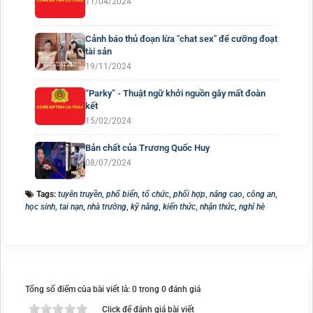
11/04/2024
Cảnh báo thủ đoạn lừa "chat sex" để cưỡng đoạt
tài sản
19/11/2024
“Parky” - Thuật ngữ khởi nguồn gây mất đoàn
kết
15/02/2024
Bản chất của Trương Quốc Huy
08/07/2024
Tags:
tuyên truyền
,
phổ biến
,
tổ chức
,
phối hợp
,
nâng cao
,
công an
,
học sinh
,
tai nạn
,
nhà trường
,
kỹ năng
,
kiến thức
,
nhận thức
,
nghỉ hè
Tổng số điểm của bài viết là: 0 trong 0 đánh giá
Click để đánh giá bài viết