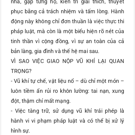
nhà, gặp từng hộ, kiên trì giải thích, thuyết
phục bằng cả trách nhiệm và tấm lòng. Hành
động này không chỉ đơn thuần là việc thực thi
pháp luật, mà còn là một biểu hiện rõ nét của
tinh thần vì cộng đồng, vì sự an toàn của cả
bản làng, gia đình và thế hệ mai sau.
VÌ SAO VIỆC GIAO NỘP VŨ KHÍ LẠI QUAN
TRỌNG?
- Vũ khí tự chế, vật liệu nổ – dù chỉ một món –
luôn tiềm ẩn rủi ro khôn lường: tai nạn, xung
đột, thậm chí mất mạng.
- Việc tàng trữ, sử dụng vũ khí trái phép là
hành vi vi phạm pháp luật và có thể bị xử lý
hình sự.