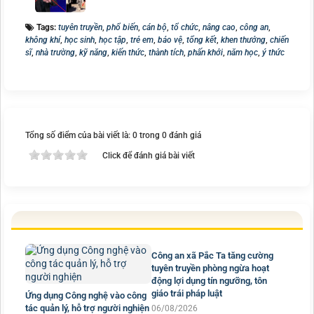
Tags:
tuyên truyền
,
phổ biến
,
cán bộ
,
tổ chức
,
nâng cao
,
công an
,
không khí
,
học sinh
,
học tập
,
trẻ em
,
bảo vệ
,
tổng kết
,
khen thưởng
,
chiến
sĩ
,
nhà trường
,
kỹ năng
,
kiến thức
,
thành tích
,
phấn khởi
,
năm học
,
ý thức
Tổng số điểm của bài viết là: 0 trong 0 đánh giá
Click để đánh giá bài viết
Công an xã Pắc Ta tăng cường
tuyên truyền phòng ngừa hoạt
động lợi dụng tín ngưỡng, tôn
giáo trái pháp luật
Ứng dụng Công nghệ vào công
tác quản lý, hỗ trợ người nghiện
06/08/2026