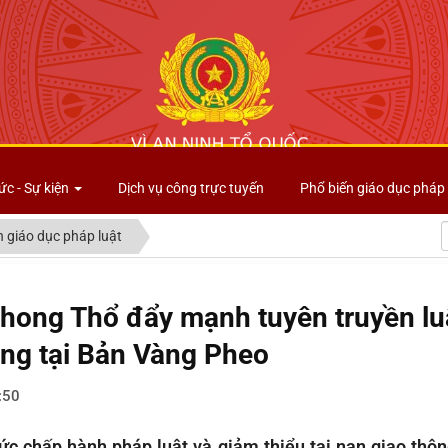
Công an tỉnh Lai Châu
ức - Sự kiện
Dịch vụ công trực tuyến
Phổ biến giáo dục pháp 
n giáo dục pháp luật
hong Thổ đẩy mạnh tuyên truyền luật
ông tại Bản Vàng Pheo
:50
c chấp hành pháp luật và giảm thiểu tai nạn giao thông