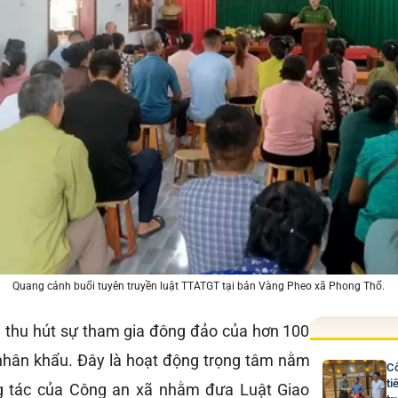
Quang cảnh buổi tuyên truyền luật TTATGT tại bản Vàng Pheo xã Phong Thổ.
ã thu hút sự tham gia đông đảo của hơn 100
nhân khẩu. Đây là hoạt động trọng tâm nằm
Cô
ti
g tác của Công an xã nhằm đưa Luật Giao