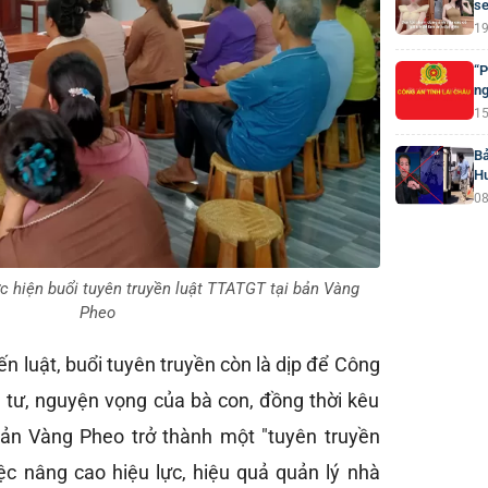
se
19
“P
ng
15
Bả
H
08
c hiện buổi tuyên truyền luật TTATGT tại bản Vàng
Pheo
ến luật, buổi tuyên truyền còn là dịp để Công
 tư, nguyện vọng của bà con, đồng thời kêu
bản Vàng Pheo trở thành một "tuyên truyền
Việc nâng cao hiệu lực, hiệu quả quản lý nhà