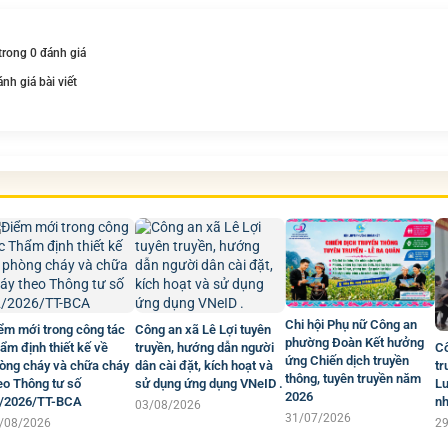
 trong 0 đánh giá
ánh giá bài viết
Chi hội Phụ nữ Công an
ểm mới trong công tác
Công an xã Lê Lợi tuyên
phường Đoàn Kết hưởng
Cô
ẩm định thiết kế về
truyền, hướng dẫn người
ứng Chiến dịch truyền
tr
òng cháy và chữa cháy
dân cài đặt, kích hoạt và
thông, tuyên truyền năm
Lu
eo Thông tư số
sử dụng ứng dụng VNeID .
2026
nh
/2026/TT-BCA
03/08/2026
31/07/2026
2
/08/2026