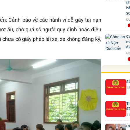
tổ
bả
2
iến: Cảnh báo về các hành vi dễ gây tai nạn
06
ợt ẩu, chở quá số người quy định hoặc điều
Cô
i chưa có giấy phép lái xe, xe không đăng ký,
mạ
đị
06
Số
13
Th
đà
11
Cả