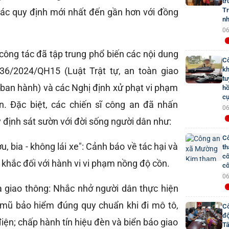
tr
Tr
ác quy định mới nhất đến gần hơn với đồng
nh
06
ổ công tác đã tập trung phổ biến các nội dung
Cô
 36/2024/QH15 (Luật Trật tự, an toàn giao
kh
tu
ban hành) và các Nghị định xử phạt vi phạm
hồ
cụ
n. Đặc biệt, các chiến sĩ công an đã nhấn
06
định sát sườn với đời sống người dân như:
Cô
, bia - không lái xe": Cảnh báo về tác hại và
th
cô
khắc đối với hành vi vi phạm nồng độ cồn.
cô
06
a giao thông: Nhắc nhở người dân thực hiện
 mũ bảo hiểm đúng quy chuẩn khi đi mô tô,
Cô
đ
iện; chấp hành tín hiệu đèn và biển báo giao
Tâ