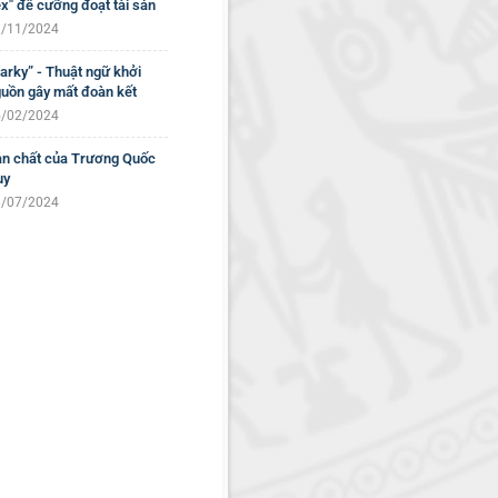
x" để cưỡng đoạt tài sản
/11/2024
arky” - Thuật ngữ khởi
uồn gây mất đoàn kết
/02/2024
n chất của Trương Quốc
uy
/07/2024