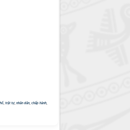
thổ
,
trật tự
,
nhân dân
,
chấp hành
,