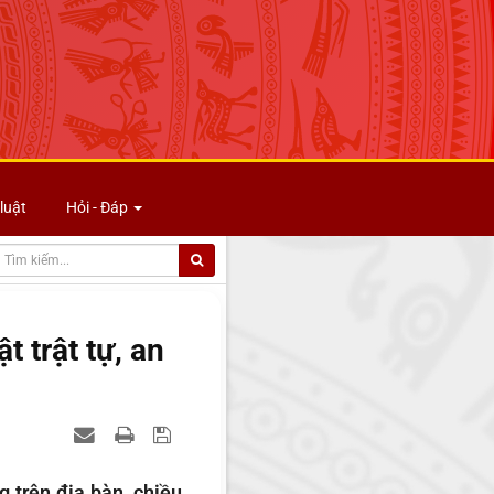
luật
Hỏi - Đáp
 trật tự, an
 trên địa bàn, chiều