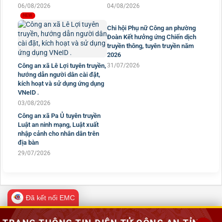
Công an xã Pắc Ta tăng cường
Điểm mới trong công tác Thẩm
tuyên truyền phòng ngừa hoạt
định thiết kế về phòng cháy và
động lợi dụng tín ngưỡng, tôn
chữa cháy theo Thông tư số
giáo trái pháp luật
62/2026/TT-BCA
06/08/2026
04/08/2026
Chi hội Phụ nữ Công an phường
Đoàn Kết hưởng ứng Chiến dịch
truyền thông, tuyên truyền năm
2026
Công an xã Lê Lợi tuyên truyền,
31/07/2026
hướng dẫn người dân cài đặt,
kích hoạt và sử dụng ứng dụng
VNeID .
03/08/2026
Công an xã Pa Ủ tuyên truyền
Luật an ninh mạng, Luật xuất
nhập cảnh cho nhân dân trên
địa bàn
29/07/2026