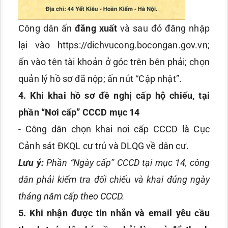
Công dân ấn
đăng xuất
và sau đó đăng nhập
lại vào https://dichvucong.bocongan.gov.vn;
ấn vào tên tài khoản ở góc trên bên phải; chọn
quản lý hồ sơ đã nộp; ấn nút “Cập nhật”.
4
. Khi khai hồ sơ đề nghị cấp hộ chiếu, tại
phần “Nơi cấp” CCCD mục 14
- Công dân chọn khai nơi cấp CCCD là Cục
Cảnh sát ĐKQL cư trú và DLQG về dân cư.
Lưu ý:
Phần “Ngày cấp” CCCD tại mục 14, công
dân phải kiểm tra đối chiếu và khai đúng ngày
tháng năm cấp theo CCCD.
5
. Khi nhận được tin nhắn và email yêu cầu