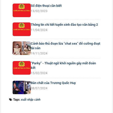
Số điện thoại cần biết
13/02/2023
Thông tin chi tiết tuyển sinh đào tạo văn bằng 2
11/04/2024
Cảnh báo thủ đoạn lừa "chat sex" để cưỡng đoạt
tài sản
19/11/2024
“Parky” - Thuật ngữ khởi nguồn gây mất đoàn
kết
15/02/2024
Bản chất của Trương Quốc Huy
08/07/2024
Tags:
xuất nhập cảnh