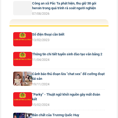
Công an xã Pắc Ta phát hiện, thu giữ 38 gói
heroin trong quá trình rà soát người nghiện
07/08/2026
Số điện thoại cần biết
13/02/2023
Thông tin chi tiết tuyển sinh đào tạo văn bằng 2
11/04/2024
Cảnh báo thủ đoạn lừa "chat sex" để cưỡng đoạt
tài sản
19/11/2024
“Parky” - Thuật ngữ khởi nguồn gây mất đoàn
kết
15/02/2024
Bản chất của Trương Quốc Huy