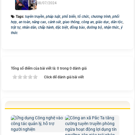
08/07/2024
Tags:
tuyên truyền
,
pháp luật
,
phổ biến
,
tổ chức
,
chương trình
,
phối
hợp
,
an toàn
,
nâng cao
,
cảnh sát
,
giao thông
,
công an
,
giáo dục
,
dân tộc
,
trật tự
,
nhân dân
,
chấp hành
,
đặc biệt
,
đồng bào
,
đường bộ
,
nhận thức
,
ý
thức
Tổng số điểm của bài viết là: 0 trong 0 đánh giá
Click để đánh giá bài viết