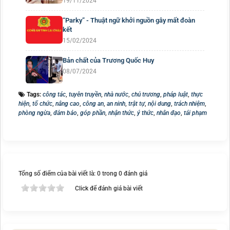
19/11/2024
“Parky” - Thuật ngữ khởi nguồn gây mất đoàn
kết
15/02/2024
Bản chất của Trương Quốc Huy
08/07/2024
Tags:
công tác
,
tuyên truyền
,
nhà nước
,
chủ trương
,
pháp luật
,
thực
hiện
,
tổ chức
,
nâng cao
,
công an
,
an ninh
,
trật tự
,
nội dung
,
trách nhiệm
,
phòng ngừa
,
đảm bảo
,
góp phần
,
nhận thức
,
ý thức
,
nhân đạo
,
tái phạm
Tổng số điểm của bài viết là: 0 trong 0 đánh giá
Click để đánh giá bài viết