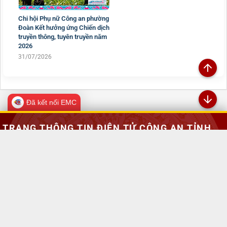
Chi hội Phụ nữ Công an phường
Đoàn Kết hưởng ứng Chiến dịch
truyền thông, tuyên truyền năm
2026
31/07/2026
Đã kết nối EMC
TRANG THÔNG TIN ĐIỆN TỬ CÔNG AN TỈNH
LAI CHÂU
Chịu trách nhiệm:
Đại tá Sùng A Súa - Phó Giám đốc Công an tỉnh -
Trưởng Ban Biên tập
Đường Nguyễn Hữu Thọ, Tổ 16, phường Tân Phong, tỉnh Lai Châu
069.2469.502