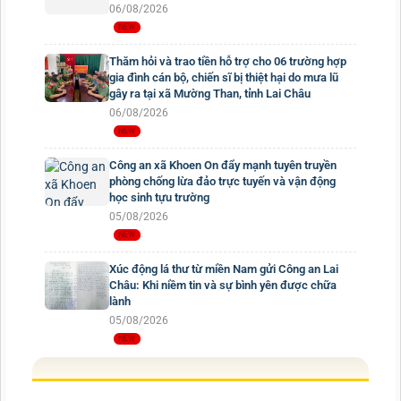
06/08/2026
Thăm hỏi và trao tiền hỗ trợ cho 06 trường hợp
gia đình cán bộ, chiến sĩ bị thiệt hại do mưa lũ
gây ra tại xã Mường Than, tỉnh Lai Châu
06/08/2026
Công an xã Khoen On đẩy mạnh tuyên truyền
phòng chống lừa đảo trực tuyến và vận động
học sinh tựu trường
05/08/2026
Xúc động lá thư từ miền Nam gửi Công an Lai
Châu: Khi niềm tin và sự bình yên được chữa
lành
05/08/2026