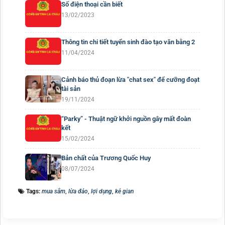
Số điện thoại cần biết
13/02/2023
Thông tin chi tiết tuyển sinh đào tạo văn bằng 2
11/04/2024
Cảnh báo thủ đoạn lừa "chat sex" để cưỡng đoạt
tài sản
19/11/2024
“Parky” - Thuật ngữ khởi nguồn gây mất đoàn
kết
15/02/2024
Bản chất của Trương Quốc Huy
08/07/2024
Tags:
mua sắm
,
lừa đảo
,
lợi dụng
,
kẻ gian