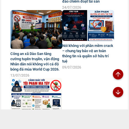
đảo chiếm đoạt tài sản
24/07/2026
Nói không với phần mềm crack
– chung tay bảo vệ an toàn
Công an xã Dào San tăng
thông tin và quyền sở hữu trí
cường tuyên truyền, vận động
tuệ
Nhân dân nói không với cá độ
09/07/2026
bóng đá mùa World Cup 2026.
13/07/2026