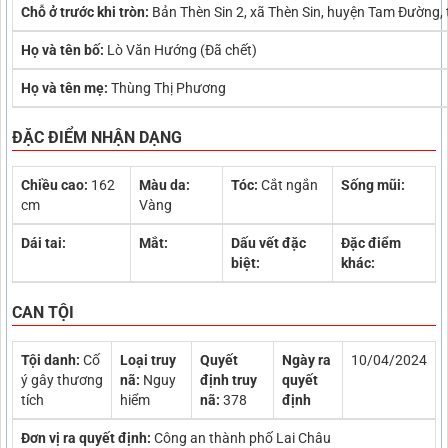
Chỗ ở trước khi tròn:
Bản Thèn Sin 2, xã Thèn Sin, huyện Tam Đường, 
Họ và tên bố:
Lò Văn Hướng (Đã chết)
Họ và tên mẹ:
Thùng Thị Phương
ĐẶC ĐIỂM NHẬN DẠNG
Chiều cao:
162
Màu da:
Tóc:
Cắt ngắn
Sống mũi:
cm
Vàng
Dái tai:
Mắt:
Dấu vết đặc
Đặc điểm
biệt:
khác:
CAN TỘI
Tội danh:
Cố
Loại truy
Quyết
Ngày ra
10/04/2024
ý gây thương
nã:
Nguy
định truy
quyết
tích
hiểm
nã:
378
định
Đơn vị ra quyết định:
Công an thành phố Lai Châu