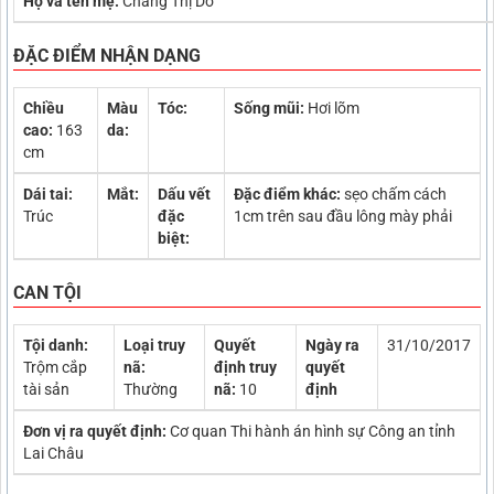
Họ và tên mẹ:
Chang Thị Dở
ĐẶC ĐIỂM NHẬN DẠNG
Chiều
Màu
Tóc:
Sống mũi:
Hơi lõm
cao:
163
da:
cm
Dái tai:
Mắt:
Dấu vết
Đặc điểm khác:
sẹo chấm cách
Trúc
đặc
1cm trên sau đầu lông mày phải
biệt:
CAN TỘI
Tội danh:
Loại truy
Quyết
Ngày ra
31/10/2017
Trộm cắp
nã:
định truy
quyết
tài sản
Thường
nã:
10
định
Đơn vị ra quyết định:
Cơ quan Thi hành án hình sự Công an tỉnh
Lai Châu