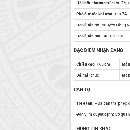
Hộ khẩu thường trú:
khu 7A, 
Chỗ ở trước khi tròn:
khu 7A, 
Họ và tên bố:
Nguyễn Hồng V
Họ và tên mẹ:
Bùi Thị Hoa
ĐẶC ĐIỂM NHẬN DẠNG
Chiều cao:
166 cm
Màu
Dái tai:
chúc
Mắt
CAN TỘI
Tội danh:
Mua bán trái phép 
Đơn vị ra quyết định:
Cơ quan 
THÔNG TIN KHÁC