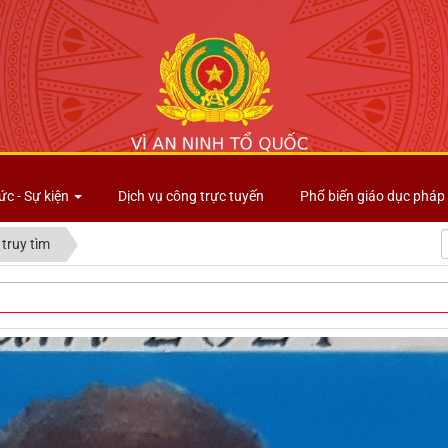
Công an tỉnh Lai Châu
ức - Sự kiện
Dịch vụ công trực tuyến
Phổ biến giáo dục pháp 
 truy tìm