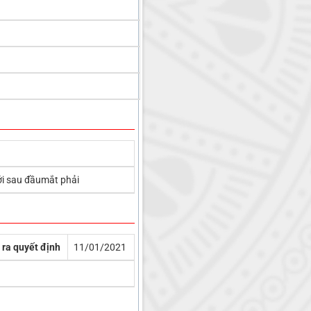
ới sau đầumắt phải
 ra quyết định
11/01/2021