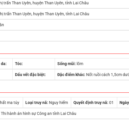
thị trấn Than Uyên, huyện Than Uyên, tỉnh Lai Châu
thị trấn Than Uyên, huyện Than Uyên, tỉnh Lai Châu
ân
 da:
Tóc:
Sống mũi:
lõm
:
Dấu vết đặc biệt:
Đặc điểm khác:
Nốt ruồi cách 1,5cm dư
chất ma túy
Loại truy nã:
Nguy hiểm
Quyết định truy nã:
01
Ngày
Thi hành án hình sự Công an tỉnh Lai Châu