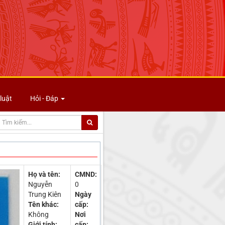
luật
Hỏi - Đáp
Họ và tên:
CMND:
Nguyễn
0
Trung Kiên
Ngày
Tên khác:
cấp:
Không
Nơi
Giới tính:
cấp: