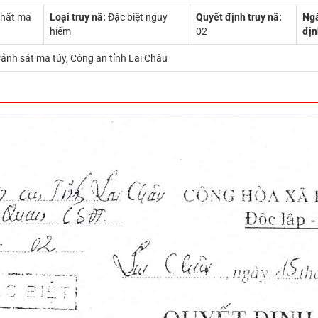
chất ma
Loại truy nã:
Đặc biệt nguy
Quyết định truy nã:
Ngà
hiểm
02
địn
ảnh sát ma túy, Công an tỉnh Lai Châu