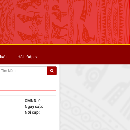
luật
Hỏi - Đáp
CMND:
0
Ngày cấp:
Nơi cấp: