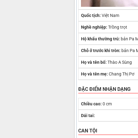
Quốc tịch:
Việt Nam
Nghề nghiệp:
Trồng trọt
Hộ khẩu thường trú:
bản Pa M
Chỗ ở trước khi tròn:
bản Pa M
Họ và tên bố:
Thào A Sùng
Họ và tên mẹ:
Chang Thị Pơ
ĐẶC ĐIỂM NHẬN DẠNG
Chiều cao:
0 cm
Dái tai:
CAN TỘI