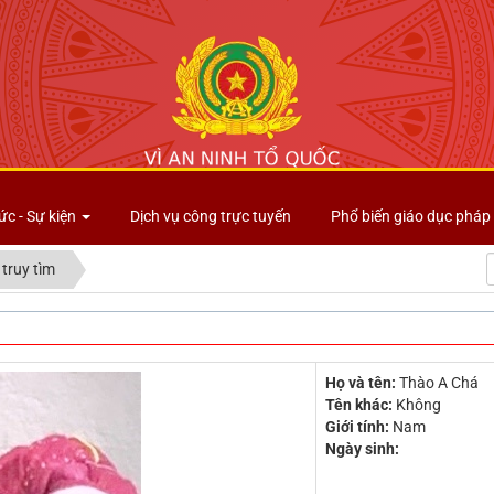
Công an tỉnh Lai Châu
ức - Sự kiện
Dịch vụ công trực tuyến
Phổ biến giáo dục pháp 
 truy tìm
Họ và tên:
Thào A Chá
Tên khác:
Không
Giới tính:
Nam
Ngày sinh: