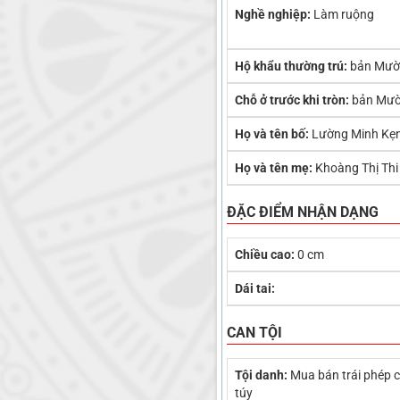
Nghề nghiệp:
Làm ruộng
Hộ khẩu thường trú:
bản Mườn
Chỗ ở trước khi tròn:
bản Mườn
Họ và tên bố:
Lường Minh Kẹ
Họ và tên mẹ:
Khoàng Thị Thi
ĐẶC ĐIỂM NHẬN DẠNG
Chiều cao:
0 cm
Dái tai:
CAN TỘI
Tội danh:
Mua bán trái phép 
túy