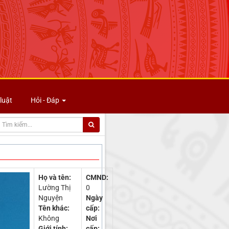
luật
Hỏi - Đáp
Họ và tên:
CMND:
Lường Thị
0
Nguyện
Ngày
Tên khác:
cấp:
Không
Nơi
Giới tính:
cấp: