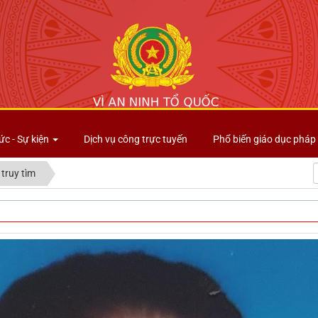
Công an tỉnh Lai Châu
ức - Sự kiện
Dịch vụ công trực tuyến
Phổ biến giáo dục pháp 
 truy tìm