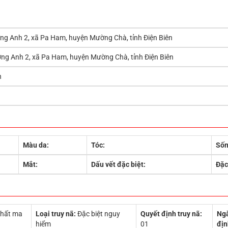
g Anh 2, xã Pa Ham, huyện Mường Chà, tỉnh Điện Biên
g Anh 2, xã Pa Ham, huyện Mường Chà, tỉnh Điện Biên
n
Màu da:
Tóc:
Sốn
Mắt:
Dấu vết đặc biệt:
Đặc
chất ma
Loại truy nã:
Đặc biệt nguy
Quyết định truy nã:
Ngà
hiểm
01
địn