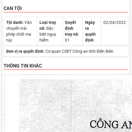
CAN TỘI
Tội danh:
Vận
Loại truy
Quyết
Ngày
02/04/2022
chuyển trái
nã:
Đặc
định
ra
phép chất ma
biệt nguy
truy nã:
quyết
túy
hiểm
01
định
Đơn vị ra quyết định:
Cơ quan CSĐT Công an tỉnh Điện Biên
THÔNG TIN KHÁC