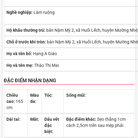
Nghề nghiệp:
Làm ruộng
Hộ khẩu thường trú:
bản Nậm Mỳ 2, xã Huổi Lếch, huyện Mường Nhé, 
Chỗ ở trước khi tròn:
bản Nậm Mỳ 2, xã Huổi Lếch, huyện Mường Nhé, 
Họ và tên bố:
Hạng A Giáo
Họ và tên mẹ:
Thào Thị Mai
ĐẶC ĐIỂM NHẬN DẠNG
Chiều
Màu
Tóc:
Sống mũi:
cao:
165
da:
cm
Dái tai:
Mắt:
Dấu vết
Đặc điểm khác:
Sẹo thẳng 1cm
đặc
cách 2,5cm trên sau mép phải
biệt: