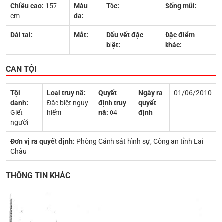
Chiều cao:
157
Màu
Tóc:
Sống mũi:
cm
da:
Dái tai:
Mắt:
Dấu vết đặc
Đặc điểm
biệt:
khác:
CAN TỘI
Tội
Loại truy nã:
Quyết
Ngày ra
01/06/2010
danh:
Đặc biệt nguy
định truy
quyết
Giết
hiểm
nã:
04
định
người
Đơn vị ra quyết định:
Phòng Cảnh sát hình sự, Công an tỉnh Lai
Châu
THÔNG TIN KHÁC