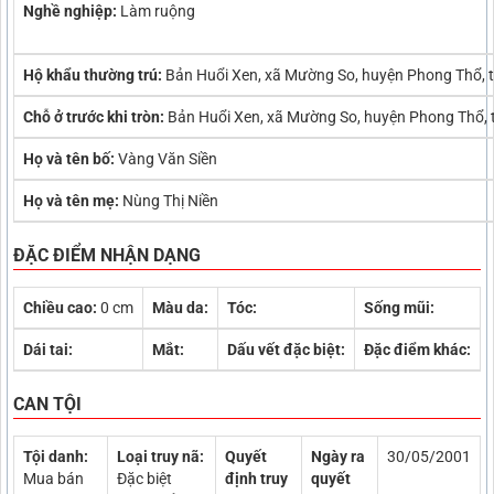
Nghề nghiệp:
Làm ruộng
Hộ khẩu thường trú:
Bản Huổi Xen, xã Mường So, huyện Phong Thổ, t
Chỗ ở trước khi tròn:
Bản Huổi Xen, xã Mường So, huyện Phong Thổ, 
Họ và tên bố:
Vàng Văn Siền
Họ và tên mẹ:
Nùng Thị Niền
ĐẶC ĐIỂM NHẬN DẠNG
Chiều cao:
0 cm
Màu da:
Tóc:
Sống mũi:
Dái tai:
Mắt:
Dấu vết đặc biệt:
Đặc điểm khác:
CAN TỘI
Tội danh:
Loại truy nã:
Quyết
Ngày ra
30/05/2001
Mua bán
Đặc biệt
định truy
quyết