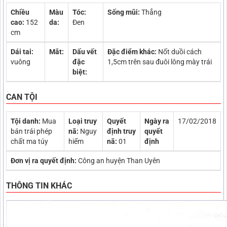
Chiều
Màu
Tóc:
Sống mũi:
Thẳng
cao:
152
da:
Đen
cm
Dái tai:
Mắt:
Dấu vết
Đặc điểm khác:
Nốt duồi cách
vuông
đặc
1,5cm trên sau đuôi lông mày trái
biệt:
CAN TỘI
Tội danh:
Mua
Loại truy
Quyết
Ngày ra
17/02/2018
bán trái phép
nã:
Nguy
định truy
quyết
chất ma túy
hiểm
nã:
01
định
Đơn vị ra quyết định:
Công an huyện Than Uyên
THÔNG TIN KHÁC