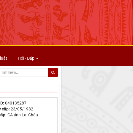
luật
Hỏi - Đáp
D:
040135287
 cấp:
23/05/1982
cấp:
CA tỉnh Lai Châu