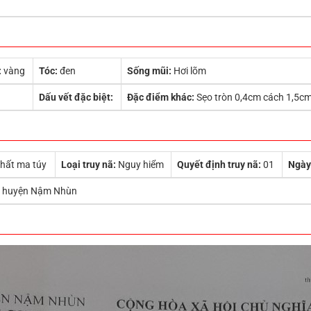
:
vàng
Tóc:
đen
Sống mũi:
Hơi lõm
Dấu vết đặc biệt:
Đặc điểm khác:
Sẹo tròn 0,4cm cách 1,5cm 
chất ma túy
Loại truy nã:
Nguy hiểm
Quyết định truy nã:
01
Ngày
 huyện Nậm Nhùn