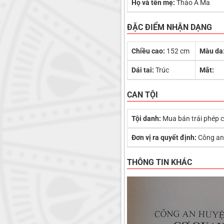
Họ và tên mẹ:
Thào A Ma
ĐẶC ĐIỂM NHẬN DẠNG
Chiều cao:
152 cm
Màu da
Dái tai:
Trúc
Mắt:
CAN TỘI
Tội danh:
Mua bán trái phép 
Đơn vị ra quyết định:
Công an
THÔNG TIN KHÁC