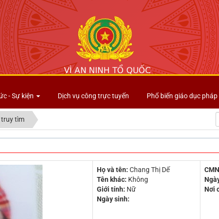
Công an tỉnh Lai Châu
ức - Sự kiện
Dịch vụ công trực tuyến
Phổ biến giáo dục pháp 
 truy tìm
Họ và tên:
Chang Thị Dế
CMN
Tên khác:
Không
Ngày
Giới tính:
Nữ
Nơi 
Ngày sinh: