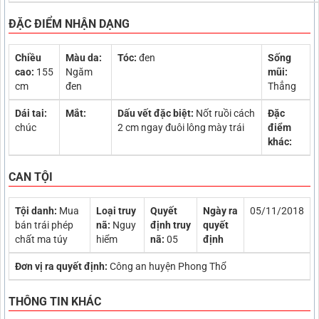
ĐẶC ĐIỂM NHẬN DẠNG
Chiều
Màu da:
Tóc:
đen
Sống
cao:
155
Ngăm
mũi:
cm
đen
Thẳng
Dái tai:
Mắt:
Dấu vết đặc biệt:
Nốt ruồi cách
Đặc
chúc
2 cm ngay đuôi lông mày trái
điểm
khác:
CAN TỘI
Tội danh:
Mua
Loại truy
Quyết
Ngày ra
05/11/2018
bán trái phép
nã:
Nguy
định truy
quyết
chất ma túy
hiểm
nã:
05
định
Đơn vị ra quyết định:
Công an huyện Phong Thổ
THÔNG TIN KHÁC