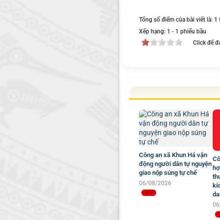
Tổng số điểm của bài viết là: 1
Xếp hạng:
1
-
1
phiếu bầu
Click để đ
Công an xã Khun Há vận
Cô
động người dân tự nguyện
hợ
giao nộp súng tự chế
th
06/08/2026
kí
da
06