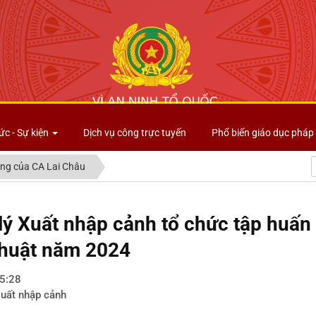
Công an tỉnh Lai Châu
ức - Sự kiện
Dịch vụ công trực tuyến
Phổ biến giáo dục pháp 
ng của CA Lai Châu
ý Xuất nhập cảnh tổ chức tập huấn 
thuật năm 2024
5:28
xuất nhập cảnh