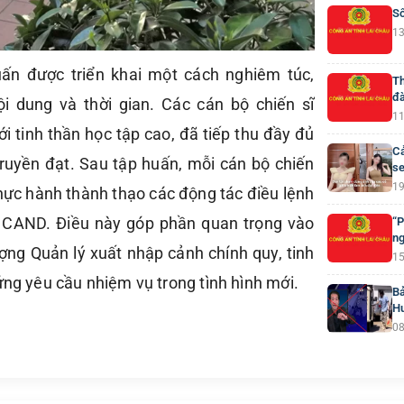
Số
13
uấn được triển khai một cách nghiêm túc,
Th
đà
i dung và thời gian. Các cán bộ chiến sĩ
11
i tinh thần học tập cao, đã tiếp thu đầy đủ
Cả
ruyền đạt. Sau tập huấn, mỗi cán bộ chiến
se
19
hực hành thành thạo các động tác điều lệnh
t CAND. Điều này góp phần quan trọng vào
“P
ng
ượng Quản lý xuất nhập cảnh chính quy, tinh
15
ứng yêu cầu nhiệm vụ trong tình hình mới.
Bả
H
08