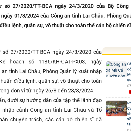
ư số 27/2020/TT-BCA ngày 24/3/2020 của Bộ Công
ngày 01/3/2024 của Công an tỉnh Lai Châu, Phòng Quả
điều lệnh, quân sự, võ thuật cho toàn thể cán bộ chiến sĩ
ư số 27/2020/TT-BCA ngày 24/3/2020 của
ế hoạch số 1186/KH-CAT-PX03, ngày
Cô
gó
an tỉnh Lai Châu, Phòng Quản lý xuất nhập
Mư
qu
 huấn điều lệnh, quân sự, võ thuật cho toàn
07
trong đơn vị từ ngày 26/8 đến 28/8/2024.
ấn, dưới sự hướng dẫn của tập thể lãnh đạo
Ph
Cô
t nhập cảnh Công an tỉnh Lai Châu và Tổ
ch
 bán chuyên trách, các cán bộ chiến sĩ đã
về
tạ
07