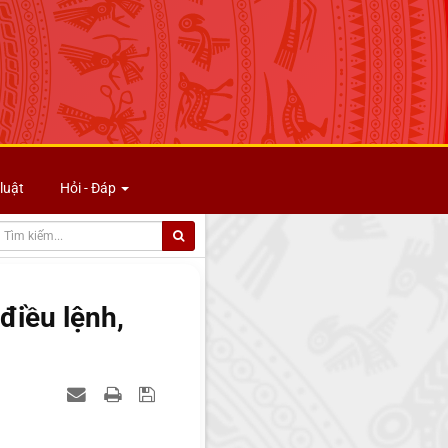
luật
Hỏi - Đáp
điều lệnh,