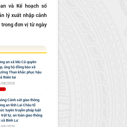
 an và Kế hoạch số
n lý xuất nhập cảnh
 trong đơn vị từ ngày
ng an xã Mù Cả quyên
p, ủng hộ đồng bào xã
ờng Than khắc phục hậu
ả thiên tai
/08/2026
òng Cảnh sát giao thông
ng an tỉnh Lai Châu tổ
ức tuyên truyền pháp luật
 trật tự, an toàn giao thông
i xã Bình Lư
/08/2026