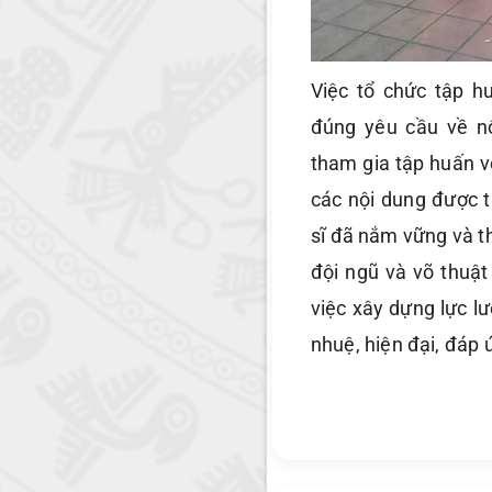
Việc tổ chức tập h
đúng yêu cầu về nộ
tham gia tập huấn vớ
các nội dung được t
sĩ đã nắm vững và t
đội ngũ và võ thuậ
việc xây dựng lực l
nhuệ, hiện đại, đáp 