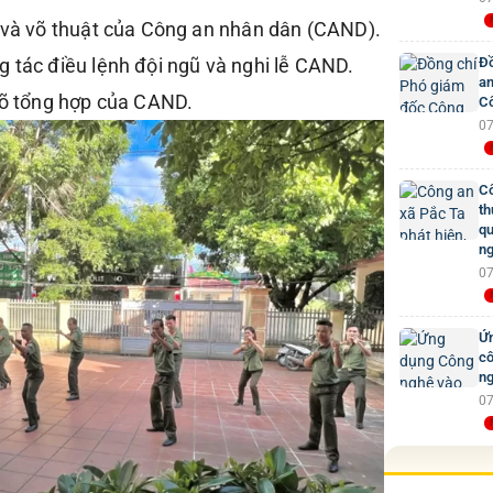
h và võ thuật của Công an nhân dân (CAND).
 tác điều lệnh đội ngũ và nghi lễ CAND.
Đồ
an
 võ tổng hợp của CAND.
Cô
07
Cô
th
qu
ng
07
Ứn
cô
ng
07