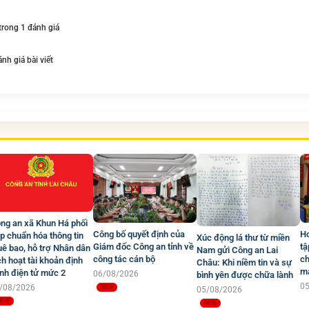
 trong 1 đánh giá
ánh giá bài viết
ng an xã Khun Há phối
Công bố quyết định của
Hơ
p chuẩn hóa thông tin
Xúc động lá thư từ miền
Giám đốc Công an tỉnh về
tậ
uê bao, hỗ trợ Nhân dân
Nam gửi Công an Lai
công tác cán bộ
ch
ch hoạt tài khoản định
Châu: Khi niềm tin và sự
mạ
nh điện tử mức 2
06/08/2026
bình yên được chữa lành
0
/08/2026
05/08/2026