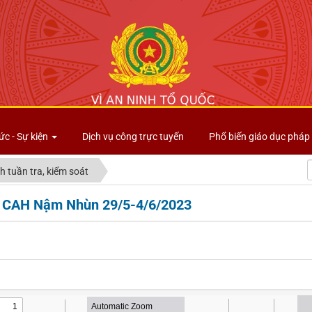
Công an tỉnh Lai Châu
ức - Sự kiện
Dịch vụ công trực tuyến
Phổ biến giáo dục pháp 
h tuần tra, kiểm soát
t CAH Nậm Nhùn 29/5-4/6/2023