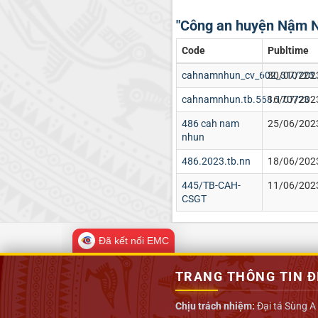
"Công an huyện Nậm 
Code
Publtime
cahnamnhun_cv_602_310723.
30/07/202
cahnamnhun.tb.568.170723
16/07/202
486 cah nam
25/06/202
nhun
486.2023.tb.nn
18/06/202
445/TB-CAH-
11/06/202
CSGT
Đã kết nối EMC
TRANG THÔNG TIN Đ
Chịu trách nhiệm:
Đại tá Sùng A