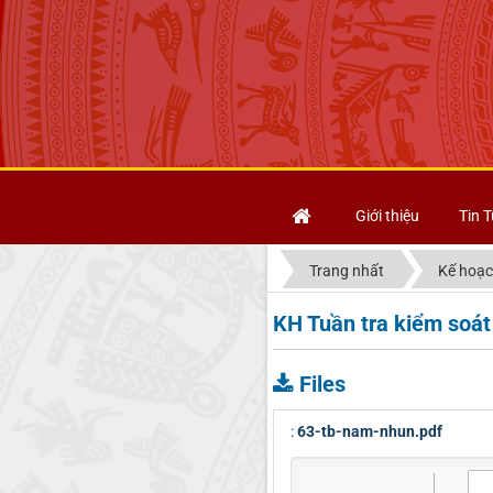
Giới thiệu
Tin T
Trang nhất
Kế hoạc
KH Tuần tra kiểm soá
Files
:
63-tb-nam-nhun.pdf