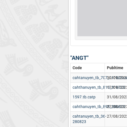
"ANGT"
Code
Publtime
cahtanuyen_tb_707_011023ca
30/09/202
cahthanuyen_tb_810_310723
17/09/202
1597.tb.catp
31/08/202
cahthanuyen_tb_898_280823
27/08/202
cahtanuyen_tb_36-
27/08/202
280823