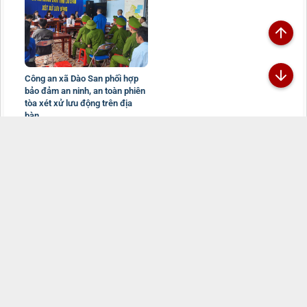
Công an xã Dào San phối hợp
bảo đảm an ninh, an toàn phiên
tòa xét xử lưu động trên địa
bàn.
29/07/2026
Đã kết nối EMC
TRANG THÔNG TIN ĐIỆN TỬ CÔNG AN TỈNH
LAI CHÂU
Chịu trách nhiệm:
Đại tá Sùng A Súa - Phó Giám đốc Công an tỉnh -
Trưởng Ban Biên tập
Đường Nguyễn Hữu Thọ, Tổ 16, phường Tân Phong, tỉnh Lai Châu