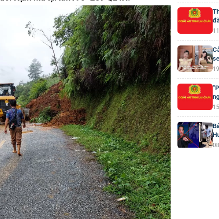
Th
đà
11
Cả
se
19
“P
ng
15
Bả
H
08