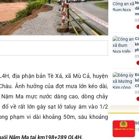
Nư
dâ
mứ
05
Cô
kh
ph
05
Đả
L4H, địa phận bản Tè Xá, xã Mù Cả, huyện
bố
 Châu. Ảnh hưởng của đợt mưa lớn kéo dài,
Ch
05
uối Nậm Ma mực nước dâng cao, dòng chảy
c đổ về rất lớn gây sạt lở taluy âm vào 1/2
ong phạm vi dài khoảng 50m, sâu khoảng
Số
13
n suối Nậm Ma tại km198+289 QL4H.