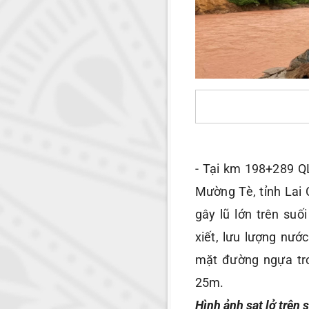
- Tại km 198+289 Q
Mường Tè, tỉnh Lai
gây lũ lớn trên s
xiết, lưu lượng nướ
mặt đường ngựa tr
25m.
Hình ảnh sạt lở trê