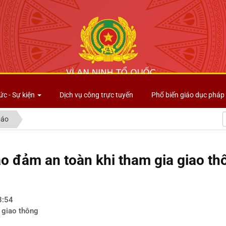
Công an tỉnh Lai Châu
ức - Sự kiện
Dịch vụ công trực tuyến
Phổ biến giáo dục pháp 
báo
o đảm an toàn khi tham gia giao t
8:54
 giao thông