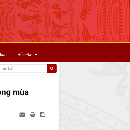
luật
Hỏi - Đáp
hông mùa