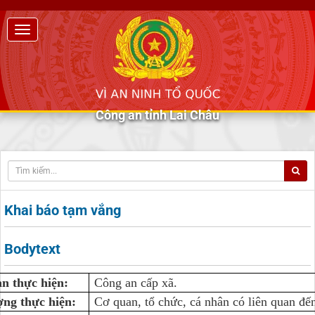
Công an tỉnh Lai Châu
Khai báo tạm vắng
Bodytext
n thực hiện:
Công an cấp xã.
ợng thực hiện:
Cơ quan, tổ chức, cá nhân có liên quan đế