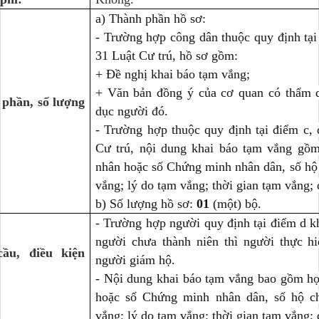
a) Thành phần hồ sơ:
- Trường hợp công dân thuộc quy định tại
31 Luật Cư trú, hồ sơ gồm:
+ Đề nghị khai báo tạm vắng;
+ Văn bản đồng ý của cơ quan có thẩm q
 phần, số lượng
dục người đó.
- Trường hợp thuộc quy định tại điểm c,
Cư trú, nội dung khai báo tạm vắng gồm
nhân hoặc số Chứng minh nhân dân, số hộ 
vắng; lý do tạm vắng; thời gian tạm vắng; 
b) Số lượng hồ sơ:
01
(một) bộ.
- Trường hợp người quy định tại điểm d k
người chưa thành niên thì người thực h
cầu, điều kiện
người giám hộ.
- Nội dung khai báo tạm vắng bao gồm họ 
hoặc số Chứng minh nhân dân, số hộ ch
vắng; lý do tạm vắng; thời gian tạm vắng; 