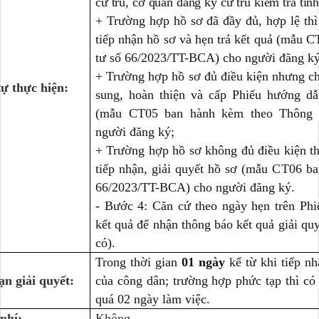
cư trú, cơ quan đăng ký cư trú kiểm tra tín
+ Trường hợp hồ sơ đã đầy đủ, hợp lệ thì
tiếp nhận hồ sơ và hẹn trả kết quả (mẫu 
tư số 66/2023/TT-BCA) cho người đăng ký
+ Trường hợp hồ sơ đủ điều kiện nhưng ch
tự thực hiện:
sung, hoàn thiện và cấp Phiếu hướng dẫ
(mẫu CT05 ban hành kèm theo Thông 
người đăng ký;
+ Trường hợp hồ sơ không đủ điều kiện thì
tiếp nhận, giải quyết hồ sơ (mẫu CT06 b
66/2023/TT-BCA) cho người đăng ký.
- Bước 4: Căn cứ theo ngày hẹn trên Phiế
kết quả để nhận thông báo kết quả giải quy
có).
Trong thời gian
01 ngày
kể từ khi tiếp n
ạn giải quyết:
của công dân; trường hợp phức tạp thì có
quá 02 ngày làm việc.
 phí:
Không.