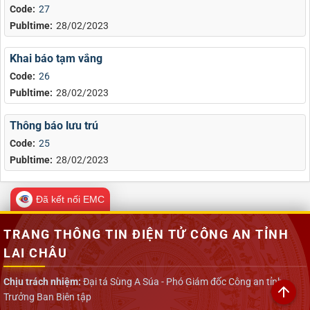
Code:
27
Publtime:
28/02/2023
Khai báo tạm vắng
Code:
26
Publtime:
28/02/2023
Thông báo lưu trú
Code:
25
Publtime:
28/02/2023
Đã kết nối EMC
TRANG THÔNG TIN ĐIỆN TỬ CÔNG AN TỈNH
LAI CHÂU
Chịu trách nhiệm:
Đại tá Sùng A Súa - Phó Giám đốc Công an tỉnh -
Trưởng Ban Biên tập