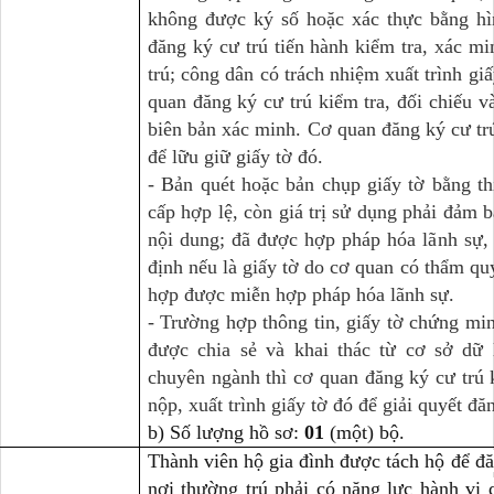
không được ký số hoặc xác thực bằng hì
đăng ký cư trú tiến hành kiểm tra, xác mi
trú; công dân có trách nhiệm xuất trình giấy
quan đăng ký cư trú kiểm tra, đối chiếu v
biên bản xác minh. Cơ quan đăng ký cư tr
để lữu giữ giấy tờ đó.
- Bản quét hoặc bản chụp giấy tờ bằng thi
cấp hợp lệ, còn giá trị sử dụng phải đảm b
nội dung; đã được hợp pháp hóa lãnh sự, 
định nếu là giấy tờ do cơ quan có thẩm qu
hợp được miễn hợp pháp hóa lãnh sự.
- Trường hợp thông tin, giấy tờ chứng min
được chia sẻ và khai thác từ cơ sở dữ 
chuyên ngành thì cơ quan đăng ký cư trú
nộp, xuất trình giấy tờ đó để giải quyết đă
b) Số lượng hồ sơ:
01
(một) bộ.
Thành viên hộ gia đình được tách hộ để đă
nơi thường trú phải có năng lực hành vi 