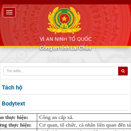
Công an tỉnh Lai Châu
Tách hộ
Bodytext
n thực hiện:
Công an cấp xã.
ợng thực hiện:
Cơ quan, tổ chức, cá nhân liên quan đến tá