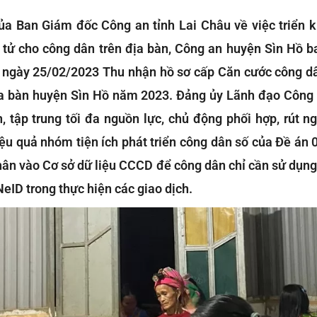
ủa Ban Giám đốc Công an tỉnh Lai Châu về việc triển k
tử cho công dân trên địa bàn, Công an huyện Sìn Hồ 
gày 25/02/2023 Thu nhận hồ sơ cấp Căn cước công dâ
ịa bàn huyện Sìn Hồ năm 2023. Đảng ủy Lãnh đạo Công
h, tập trung tối đa nguồn lực, chủ động phối hợp, rút ng
iệu quả nhóm tiện ích phát triển công dân số của Đề án 
nhân vào Cơ sở dữ liệu CCCD để công dân chỉ cần sử dụn
eID trong thực hiện các giao dịch.