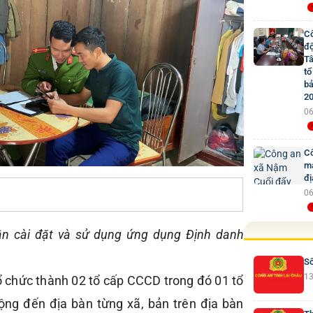
Cô
đ
Tâ
tổ
bả
2
06
Cô
mạ
đị
06
n cài đặt và sử dụng ứng dụng Định danh
Số
13
 chức thành 02 tổ cấp CCCD trong đó 01 tổ
động đến địa bàn từng xã, bản trên địa bàn