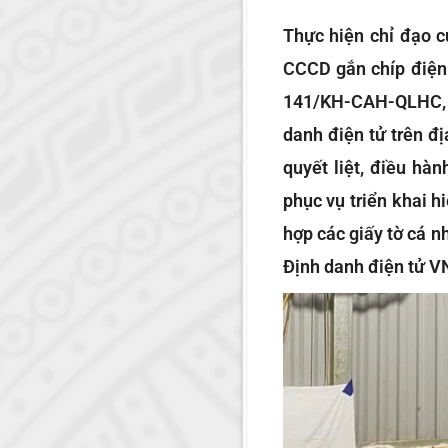
Thực hiện chỉ đạo c
CCCD gắn chíp điện 
141/KH-CAH-QLHC, n
danh điện tử trên đ
quyết liệt, điều hàn
phục vụ triển khai h
hợp các giấy tờ cá 
Định danh điện tử VN