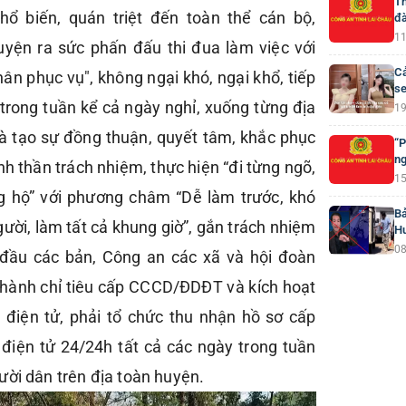
Th
ổ biến, quán triệt đến toàn thể cán bộ,
đà
11
uyện ra sức phấn đấu thi đua làm việc với
Cả
hân phục vụ", không ngại khó, ngại khổ, tiếp
se
 trong tuần kể cả ngày nghỉ, xuống từng địa
19
à tạo sự đồng thuận, quyết tâm, khắc phục
“P
ng
nh thần trách nhiệm, thực hiện “đi từng ngõ,
15
ng hộ” với phương châm “Dễ làm trước, khó
Bả
ười, làm tất cả khung giờ”, gắn trách nhiệm
H
08
 đầu các bản, Công an các xã và hội đoàn
thành chỉ tiêu cấp CCCD/ĐDĐT và kích hoạt
 điện tử, phải tổ chức thu nhận hồ sơ cấp
điện tử 24/24h tất cả các ngày trong tuần
ười dân trên địa toàn huyện.