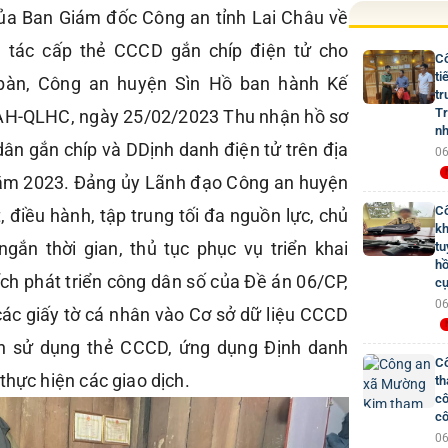
của Ban Giám đốc Công an tỉnh Lai Châu về
ng tác cấp thẻ CCCD gắn chíp điện tử cho
Cô
ti
 bàn, Công an huyện Sìn Hồ ban hành Kế
tr
Tr
AH-QLHC, ngày 25/02/2023 Thu nhận hồ sơ
nh
ân gắn chíp và DDịnh danh điện tử trên địa
06
ăm 2023. Đảng ủy Lãnh đạo Công an huyện
Cô
t, điều hành, tập trung tối đa nguồn lực, chủ
kh
ngắn thời gian, thủ tục phục vụ triển khai
tu
hồ
ích phát triển công dân số của Đề án 06/CP,
cụ
06
các giấy tờ cá nhân vào Cơ sở dữ liệu CCCD
ần sử dụng thẻ CCCD, ứng dụng Định danh
Cô
thực hiện các giao dịch.
th
cô
cô
06