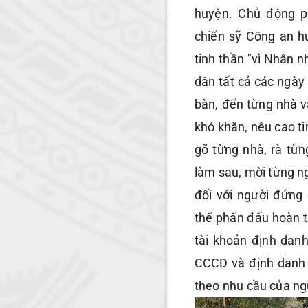
huyện. Chủ động ph
chiến sỹ Công an h
tinh thần "vì Nhân n
dân tất cả các ngày
bàn, đến từng nhà v
khó khăn, nêu cao ti
gõ từng nhà, rà từ
làm sau, mời từng ng
đối với người đứng
thể phấn đấu hoàn 
tài khoản định danh
CCCD và định danh 
theo nhu cầu của ng