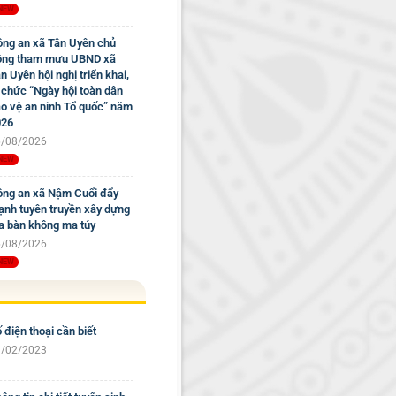
ng an xã Tân Uyên chủ
ộng tham mưu UBND xã
n Uyên hội nghị triển khai,
 chức “Ngày hội toàn dân
o vệ an ninh Tổ quốc” năm
026
/08/2026
ng an xã Nậm Cuổi đẩy
nh tuyên truyền xây dựng
a bàn không ma túy
/08/2026
 điện thoại cần biết
/02/2023