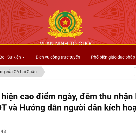
Công an tỉnh Lai Châu
ức - Sự kiện
Dịch vụ công trực tuyến
Phổ biến giáo dục pháp 
ng của CA Lai Châu
 hiện cao điểm ngày, đêm thu nhận 
 và Hướng dẫn người dân kích hoạt
:48