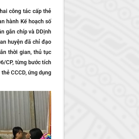
hai công tác cấp thẻ
ban hành Kế hoạch số
n gắn chíp và DDịnh
 an huyện đã chỉ đạo
ắn thời gian, thủ tục
06/CP, từng bước tích
g thẻ CCCD, ứng dụng