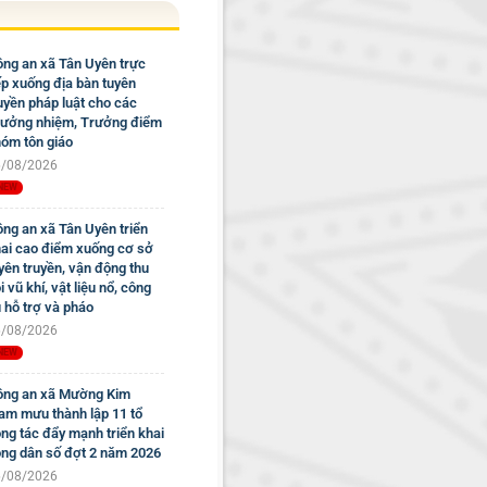
ng an xã Tân Uyên trực
ếp xuống địa bàn tuyên
uyền pháp luật cho các
ưởng nhiệm, Trưởng điểm
óm tôn giáo
/08/2026
ng an xã Tân Uyên triển
ai cao điểm xuống cơ sở
yên truyền, vận động thu
i vũ khí, vật liệu nổ, công
 hỗ trợ và pháo
/08/2026
ng an xã Mường Kim
am mưu thành lập 11 tổ
ng tác đẩy mạnh triển khai
ng dân số đợt 2 năm 2026
/08/2026