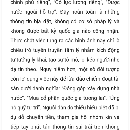
chính phủ riêng”, “Có lực lượng riêng”, “Được
nước ngoài hỗ trợ”. Đây hoàn toàn là những
thông tin bịa đặt, không có cơ sở pháp lý và
không được bất kỳ quốc gia nào công nhận.
Thực chất việc tung ra các hình ảnh này chỉ là
chiêu trò tuyên truyền tâm lý nhằm kích động
tư tưởng ly khai, tạo sự tò mò, lôi kéo người nhẹ
dạ tin theo. Nguy hiểm hơn, một số đối tượng
còn lợi dụng việc này để lừa đảo chiếm đoạt tài
sản dưới danh nghĩa: “Đóng góp xây dựng nhà
nước”, “Mua cổ phần quốc gia tương lai”, “Ủng
hộ quỹ tự trị”. Người dân do thiếu hiểu biết đã bị
dụ dỗ chuyển tiền, tham gia hội nhóm kín và
tiếp tay phát tán thông tin sai trái trên không