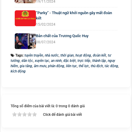
19/11/2024
“Parky” - Thuật ngữ khởi nguồn gây mất đoàn
kết
15/02/2024
Bản chất của Trương Quốc Huy
08/07/2024
Tags:
tuyên truyền
,
nhà nước
,
thời gian
,
hoạt động
,
đoàn kết
,
tư
tưởng
,
dân tộc
,
xuyên tạc
,
an ninh
,
đặc biệt
,
trực tiếp
,
thành lập
,
nguy
hiểm
,
gia tăng
,
âm mưu
,
phản động
,
liên tục
,
thế lực
,
thù địch
,
tác động
,
kích động
Tổng số điểm của bài viết là: 0 trong 0 đánh giá
Click để đánh giá bài viết