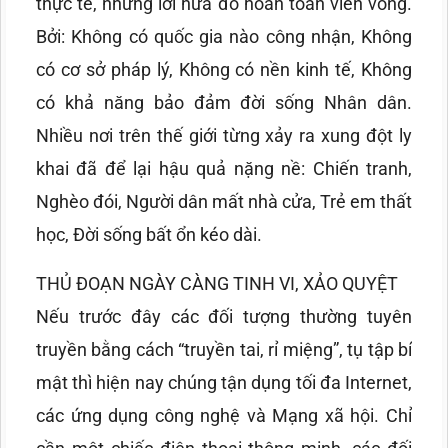
thực tế, những lời hứa đó hoàn toàn viển vông.
Bởi: Không có quốc gia nào công nhận, Không
có cơ sở pháp lý, Không có nền kinh tế, Không
có khả năng bảo đảm đời sống Nhân dân.
Nhiều nơi trên thế giới từng xảy ra xung đột ly
khai đã để lại hậu quả nặng nề: Chiến tranh,
Nghèo đói, Người dân mất nhà cửa, Trẻ em thất
học, Đời sống bất ổn kéo dài.
THỦ ĐOẠN NGÀY CÀNG TINH VI, XẢO QUYỆT
Nếu trước đây các đối tượng thường tuyên
truyền bằng cách “truyền tai, rỉ miệng”, tụ tập bí
mật thì hiện nay chúng tận dụng tối đa Internet,
các ứng dụng công nghệ và Mạng xã hội. Chỉ