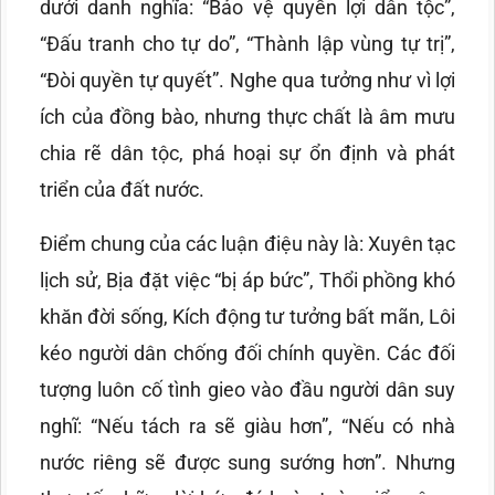
dưới danh nghĩa: “Bảo vệ quyền lợi dân tộc”,
“Đấu tranh cho tự do”, “Thành lập vùng tự trị”,
“Đòi quyền tự quyết”. Nghe qua tưởng như vì lợi
ích của đồng bào, nhưng thực chất là âm mưu
chia rẽ dân tộc, phá hoại sự ổn định và phát
triển của đất nước.
Điểm chung của các luận điệu này là: Xuyên tạc
lịch sử, Bịa đặt việc “bị áp bức”, Thổi phồng khó
khăn đời sống, Kích động tư tưởng bất mãn, Lôi
kéo người dân chống đối chính quyền. Các đối
tượng luôn cố tình gieo vào đầu người dân suy
nghĩ: “Nếu tách ra sẽ giàu hơn”, “Nếu có nhà
nước riêng sẽ được sung sướng hơn”. Nhưng